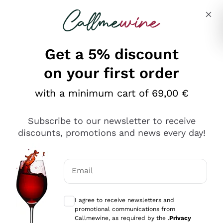
Skip to content
Describe what you are looking for
Get a 5% discount
on your first order
Ottimo
with a minimum cart of 69,00 €
4,5
/5
2.559
Subscribe to our newsletter to receive
recensioni
discounts, promotions and news every day!
Le nostre recensioni a 4 e 5 stelle.
Clicca qui per leggerle tutte >
Email
Precedente
Successivo
Optional consents to receive communicat
I agree to receive newsletters and
Oggi
promotional communications from
Il catalogo offre moltissime possibilità di scelta tra tanti
Callmewine, as required by the .
Privacy