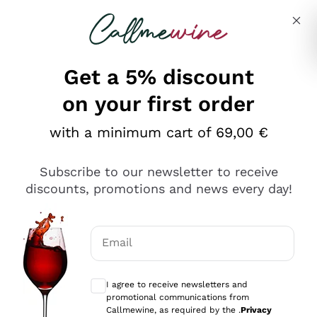
Skip to content
Describe what you are looking for
Get a 5% discount
on your first order
Ottimo
with a minimum cart of 69,00 €
4,5
/5
2.566
Subscribe to our newsletter to receive
recensioni
discounts, promotions and news every day!
Le nostre recensioni a 4 e 5 stelle.
Clicca qui per leggerle tutte >
Email
Precedente
Successivo
Optional consents to receive communicat
I agree to receive newsletters and
Oggi
promotional communications from
Ordine tutto ok, niente da dire a riguardo. Il sito in se
Callmewine, as required by the .
Privacy