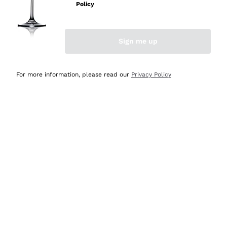
Policy
Acquirente verificato
Sign me up
Ieri
Semplice nell'uso, puntuali e veloci.
For more information, please read our
Privacy Policy
Acquirente verificato
Ieri
Ottima come sempre!
Acquirente verificato
2 Giorni Fa
Buona esperienza
Acquirente verificato