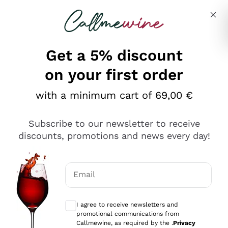
Skip to content
Describe what you are looking for
Get a 5% discount
on your first order
Ottimo
with a minimum cart of 69,00 €
4,5
/5
2.551
Subscribe to our newsletter to receive
recensioni
discounts, promotions and news every day!
Le nostre recensioni a 4 e 5 stelle.
Clicca qui per leggerle tutte >
Email
Precedente
Successivo
Optional consents to receive communicat
I agree to receive newsletters and
Oggi
promotional communications from
Perfetti e attenti al cliente
Callmewine, as required by the .
Privacy