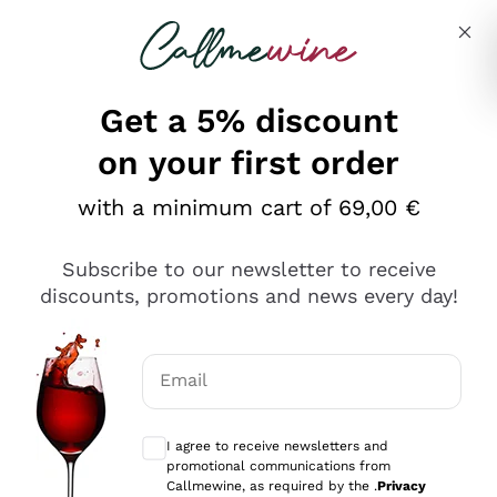
Skip to content
Describe what you are looking for
Get a 5% discount
on your first order
Ottimo
with a minimum cart of 69,00 €
4,5
/5
2.559
Subscribe to our newsletter to receive
recensioni
discounts, promotions and news every day!
Le nostre recensioni a 4 e 5 stelle.
Clicca qui per leggerle tutte >
Email
Precedente
Successivo
Optional consents to receive communicat
I agree to receive newsletters and
Oggi
promotional communications from
Il catalogo offre moltissime possibilità di scelta tra tanti
Callmewine, as required by the .
Privacy