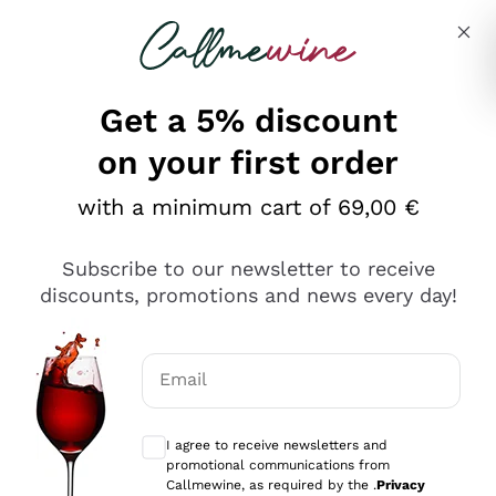
Skip to content
Describe what you are looking for
Get a 5% discount
on your first order
Ottimo
with a minimum cart of 69,00 €
4,5
/5
2.566
Subscribe to our newsletter to receive
recensioni
discounts, promotions and news every day!
Le nostre recensioni a 4 e 5 stelle.
Clicca qui per leggerle tutte >
Email
Precedente
Successivo
Optional consents to receive communicat
I agree to receive newsletters and
Ieri
promotional communications from
Ordine tutto ok, niente da dire a riguardo. Il sito in se
Callmewine, as required by the .
Privacy