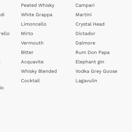
Peated Whisky
Campari
di
White Grappa
Martini
Limoncello
Crystal Head
ello
Mirto
Dictador
Vermouth
Dalmore
Bitter
Rum Don Papa
o
Acquavite
Elephant gin
Whisky Blended
Vodka Grey Goose
Cocktail
Lagavulin
io