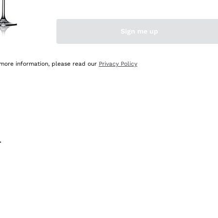
na e lo consiglio! 👍
Sign me up
 more information, please read our
Privacy Policy
.