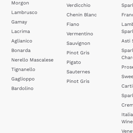
Morgon
Verdicchio
Spar
Lambrusco
Chenin Blanc
Fran
Gamay
Fiano
Lam
Lacrima
Spar
Vermentino
Aglianico
Asti
Sauvignon
Bonarda
Spar
Pinot Gris
Char
Nerello Mascalese
Pigato
Pros
Tignanello
Sauternes
Swee
Gaglioppo
Pinot Gris
Cart
Bardolino
Spar
Cre
Itali
Wine
Vene