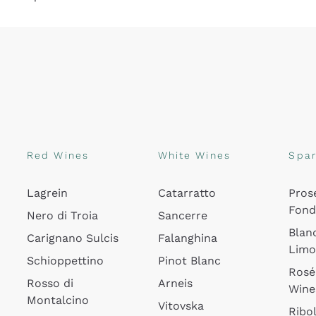
Red Wines
White Wines
Spar
Lagrein
Catarratto
Pros
Fon
Nero di Troia
Sancerre
Blan
Carignano Sulcis
Falanghina
Lim
Schioppettino
Pinot Blanc
Rosé
Rosso di
Arneis
Wine
Montalcino
Vitovska
Ribol