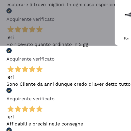
esplorare li trovo migliori. In ogni caso esperienza buo
Acquirente verificato
Ieri
For
Ho ricevuto quanto ordinato in 2 gg
Acquirente verificato
Ieri
Sono Cliente da anni dunque credo di aver detto tutto
Acquirente verificato
Ieri
Affidabili e precisi nelle consegne