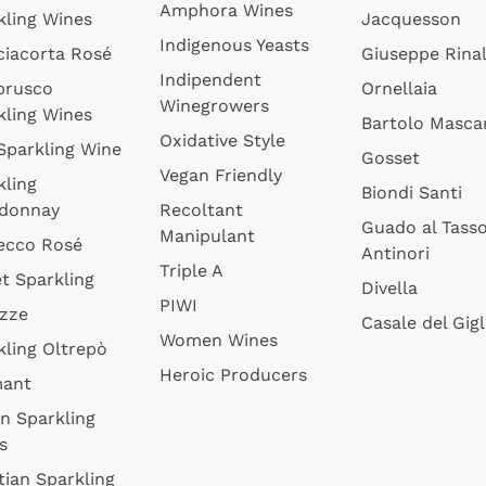
Amphora Wines
kling Wines
Jacquesson
Indigenous Yeasts
ciacorta Rosé
Giuseppe Rinal
Indipendent
brusco
Ornellaia
Winegrowers
kling Wines
Bartolo Mascar
Oxidative Style
 Sparkling Wine
Gosset
Vegan Friendly
kling
Biondi Santi
donnay
Recoltant
Guado al Tass
Manipulant
ecco Rosé
Antinori
Triple A
t Sparkling
Divella
PIWI
izze
Casale del Gigl
Women Wines
kling Oltrepò
Heroic Producers
mant
an Sparkling
s
tian Sparkling