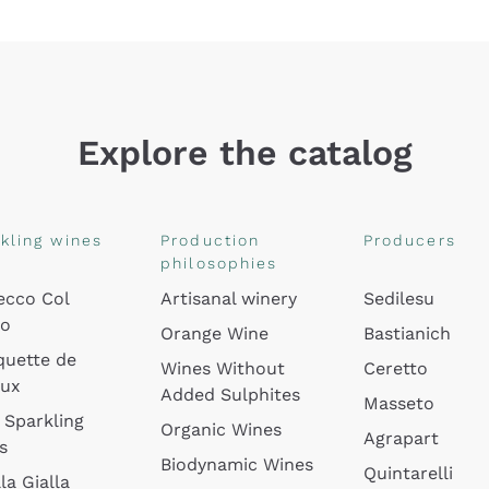
Explore the catalog
kling wines
Production
Producers
philosophies
ecco Col
Artisanal winery
Sedilesu
do
Orange Wine
Bastianich
quette de
Wines Without
Ceretto
oux
Added Sulphites
Masseto
 Sparkling
Organic Wines
Agrapart
s
Biodynamic Wines
Quintarelli
la Gialla