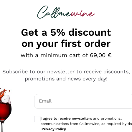
 looking for
Champagne
Sparkling Wines
Al
Get a 5% discount
on your first order
with a minimum cart of 69,00 €
Subscribe to our newsletter to receive discounts,
promotions and news every day!
Email
Optional consents to receive communicati
I agree to receive newsletters and promotional
communications from Callmewine, as required by th
se non è male ma secondo me ci sono alternative che hanno p
.
Privacy Policy