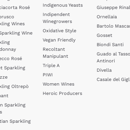
Indigenous Yeasts
ciacorta Rosé
Giuseppe Rinal
Indipendent
brusco
Ornellaia
Winegrowers
kling Wines
Bartolo Mascar
Oxidative Style
 Sparkling Wine
Gosset
Vegan Friendly
kling
Biondi Santi
donnay
Recoltant
Guado al Tass
Manipulant
ecco Rosé
Antinori
Triple A
t Sparkling
Divella
PIWI
izze
Casale del Gigl
Women Wines
kling Oltrepò
Heroic Producers
mant
an Sparkling
s
tian Sparkling