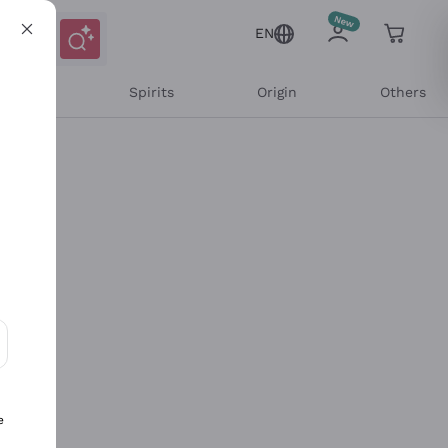
EN
l Wines
Spirits
Origin
Others
ons and personalized offers
e