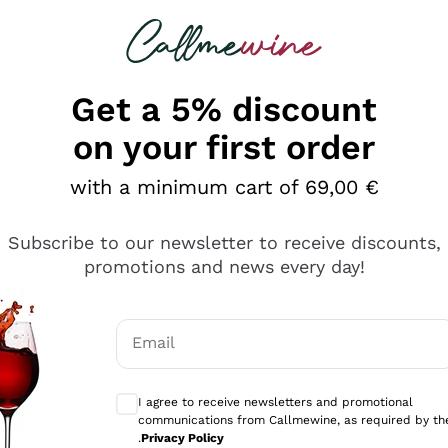
 looking for
Champagne
Sparkling Wines
Al
Get a 5% discount
on your first order
with a minimum cart of 69,00 €
Subscribe to our newsletter to receive discounts,
promotions and news every day!
Email
Optional consents to receive communicati
I agree to receive newsletters and promotional
communications from Callmewine, as required by th
e professionalità
.
Privacy Policy