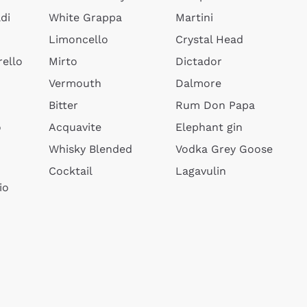
di
White Grappa
Martini
Limoncello
Crystal Head
ello
Mirto
Dictador
Vermouth
Dalmore
Bitter
Rum Don Papa
o
Acquavite
Elephant gin
Whisky Blended
Vodka Grey Goose
Cocktail
Lagavulin
io