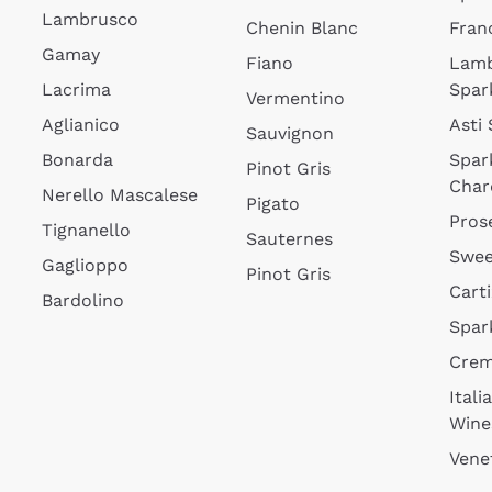
Lambrusco
Chenin Blanc
Fran
Gamay
Fiano
Lam
Lacrima
Spar
Vermentino
Aglianico
Asti
Sauvignon
Bonarda
Spar
Pinot Gris
Char
Nerello Mascalese
Pigato
Pros
Tignanello
Sauternes
Swee
Gaglioppo
Pinot Gris
Cart
Bardolino
Spar
Cre
Itali
Wine
Vene