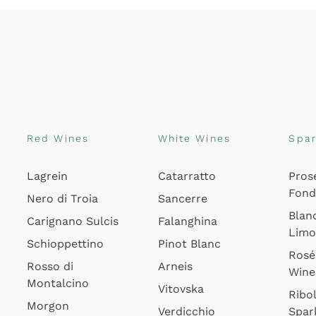
Red Wines
White Wines
Spar
Lagrein
Catarratto
Pros
Fon
Nero di Troia
Sancerre
Blan
Carignano Sulcis
Falanghina
Lim
Schioppettino
Pinot Blanc
Rosé
Rosso di
Arneis
Wine
Montalcino
Vitovska
Ribol
Morgon
Verdicchio
Spar