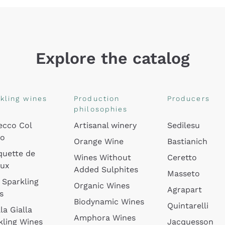
Explore the catalog
kling wines
Production
Producers
philosophies
ecco Col
Artisanal winery
Sedilesu
do
Orange Wine
Bastianich
quette de
Wines Without
Ceretto
oux
Added Sulphites
Masseto
 Sparkling
Organic Wines
Agrapart
s
Biodynamic Wines
Quintarelli
la Gialla
Amphora Wines
kling Wines
Jacquesson