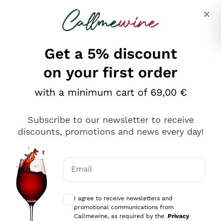
Skip to content
Describe what you are looking for
Get a 5% discount
on your first order
Ottimo
with a minimum cart of 69,00 €
4,5
/5
2.559
Subscribe to our newsletter to receive
recensioni
discounts, promotions and news every day!
Le nostre recensioni a 4 e 5 stelle.
Clicca qui per leggerle tutte >
Email
Precedente
Successivo
Optional consents to receive communicat
I agree to receive newsletters and
Oggi
promotional communications from
Il catalogo offre moltissime possibilità di scelta tra tanti
Callmewine, as required by the .
Privacy