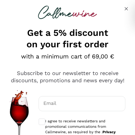
Skip to content
Describe what you are looking for
Get a 5% discount
on your first order
Ottimo
with a minimum cart of 69,00 €
4,5
/5
2.566
Subscribe to our newsletter to receive
recensioni
discounts, promotions and news every day!
Le nostre recensioni a 4 e 5 stelle.
Clicca qui per leggerle tutte >
Email
Precedente
Successivo
Optional consents to receive communicat
I agree to receive newsletters and
Oggi
promotional communications from
Ordine tutto ok, niente da dire a riguardo. Il sito in se
Callmewine, as required by the .
Privacy