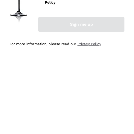
velocissima
Policy
Acquirente verificato
Sign me up
Ieri
Perfetti e attenti al cliente
For more information, please read our
Privacy Policy
Acquirente verificato
2 Giorni Fa
Semplice nell'uso, puntuali e veloci.
Acquirente verificato
2 Giorni Fa
Ottima come sempre!