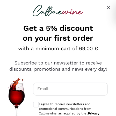
Skip to content
Describe what you are looking for
Get a 5% discount
on your first order
Ottimo
with a minimum cart of 69,00 €
4,5
/5
2.552
Subscribe to our newsletter to receive
recensioni
discounts, promotions and news every day!
Le nostre recensioni a 4 e 5 stelle.
Clicca qui per leggerle tutte >
Email
Precedente
Successivo
Optional consents to receive communicat
I agree to receive newsletters and
Oggi
promotional communications from
Ottima facilità di acquisto sul sito e consegna
Callmewine, as required by the .
Privacy