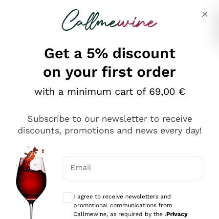
Skip to content
Describe what you are looking for
Get a 5% discount
on your first order
Ottimo
with a minimum cart of 69,00 €
4,5
/5
2.567
Subscribe to our newsletter to receive
recensioni
discounts, promotions and news every day!
Le nostre recensioni a 4 e 5 stelle.
Clicca qui per leggerle tutte >
Email
Precedente
Successivo
Optional consents to receive communicat
I agree to receive newsletters and
Oggi
promotional communications from
Ottimo servizio!
Callmewine, as required by the .
Privacy