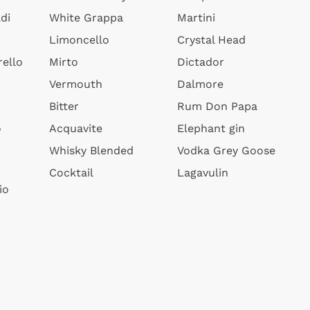
di
White Grappa
Martini
Limoncello
Crystal Head
ello
Mirto
Dictador
Vermouth
Dalmore
Bitter
Rum Don Papa
o
Acquavite
Elephant gin
Whisky Blended
Vodka Grey Goose
Cocktail
Lagavulin
io