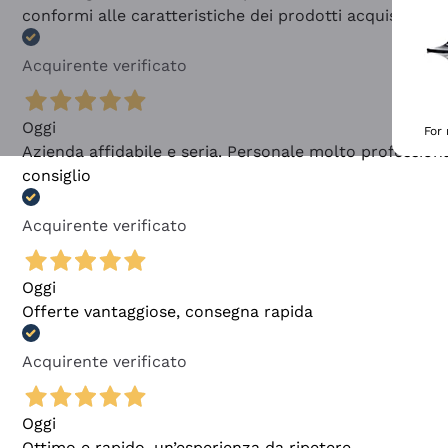
conformi alle caratteristiche dei prodotti acquistati
Acquirente verificato
Oggi
For
Azienda affidabile e seria. Personale molto profession
consiglio
Acquirente verificato
Oggi
Offerte vantaggiose, consegna rapida
Acquirente verificato
Oggi
Ottimo e rapido, un’esperienza da ripetere