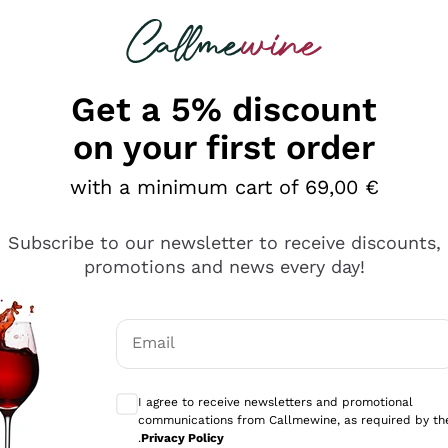
 looking for
Champagne
Sparkling Wines
Al
Get a 5% discount
on your first order
with a minimum cart of 69,00 €
Subscribe to our newsletter to receive discounts,
promotions and news every day!
Email
Optional consents to receive communicati
I agree to receive newsletters and promotional
communications from Callmewine, as required by th
tanti prodotti diversi e con un ampio range di prezzo. Le 
.
Privacy Policy