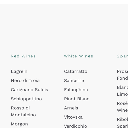
Red Wines
White Wines
Spar
Lagrein
Catarratto
Pros
Fon
Nero di Troia
Sancerre
Blan
Carignano Sulcis
Falanghina
Lim
Schioppettino
Pinot Blanc
Rosé
Rosso di
Arneis
Wine
Montalcino
Vitovska
Ribol
Morgon
Verdicchio
Spar