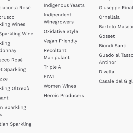
Indigenous Yeasts
ciacorta Rosé
Giuseppe Rinal
Indipendent
brusco
Ornellaia
Winegrowers
kling Wines
Bartolo Mascar
Oxidative Style
 Sparkling Wine
Gosset
Vegan Friendly
kling
Biondi Santi
donnay
Recoltant
Guado al Tass
Manipulant
ecco Rosé
Antinori
Triple A
t Sparkling
Divella
PIWI
izze
Casale del Gigl
Women Wines
kling Oltrepò
Heroic Producers
mant
an Sparkling
s
tian Sparkling