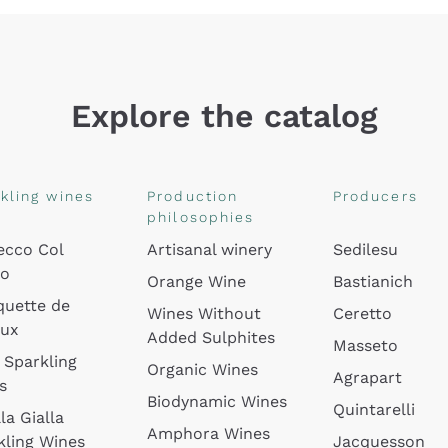
Explore the catalog
kling wines
Production
Producers
philosophies
ecco Col
Artisanal winery
Sedilesu
do
Orange Wine
Bastianich
quette de
Wines Without
Ceretto
oux
Added Sulphites
Masseto
 Sparkling
Organic Wines
Agrapart
s
Biodynamic Wines
Quintarelli
la Gialla
Amphora Wines
kling Wines
Jacquesson