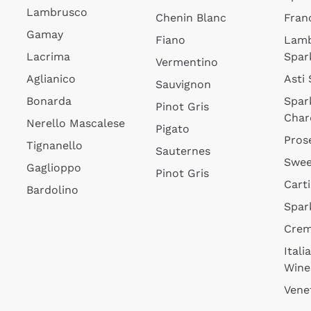
Lambrusco
Chenin Blanc
Fran
Gamay
Fiano
Lam
Lacrima
Spar
Vermentino
Aglianico
Asti
Sauvignon
Bonarda
Spar
Pinot Gris
Char
Nerello Mascalese
Pigato
Pros
Tignanello
Sauternes
Swee
Gaglioppo
Pinot Gris
Cart
Bardolino
Spar
Cre
Itali
Wine
Vene