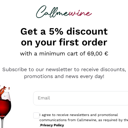
 looking for
Champagne
Sparkling Wines
Al
Get a 5% discount
on your first order
with a minimum cart of 69,00 €
Subscribe to our newsletter to receive discounts,
promotions and news every day!
Email
Optional consents to receive communicati
I agree to receive newsletters and promotional
communications from Callmewine, as required by th
se non è male ma secondo me ci sono alternative che hanno p
.
Privacy Policy