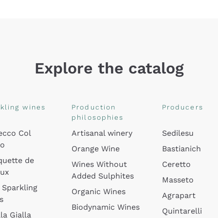
Explore the catalog
kling wines
Production
Producers
philosophies
ecco Col
Artisanal winery
Sedilesu
do
Orange Wine
Bastianich
quette de
Wines Without
Ceretto
oux
Added Sulphites
Masseto
 Sparkling
Organic Wines
Agrapart
s
Biodynamic Wines
Quintarelli
la Gialla