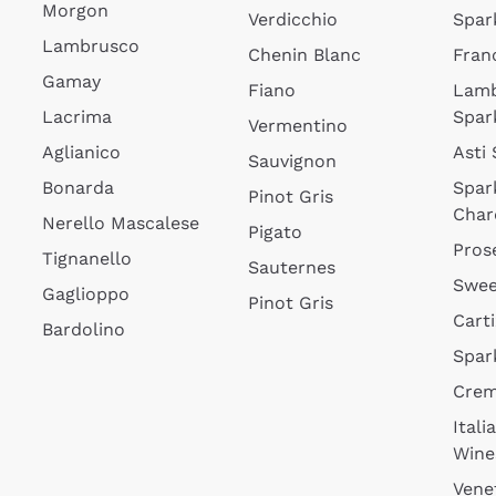
Morgon
Verdicchio
Spar
Lambrusco
Chenin Blanc
Fran
Gamay
Fiano
Lam
Lacrima
Spar
Vermentino
Aglianico
Asti
Sauvignon
Bonarda
Spar
Pinot Gris
Char
Nerello Mascalese
Pigato
Pros
Tignanello
Sauternes
Swee
Gaglioppo
Pinot Gris
Cart
Bardolino
Spar
Cre
Itali
Wine
Vene