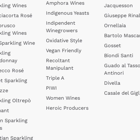
Amphora Wines
kling Wines
Jacquesson
Indigenous Yeasts
ciacorta Rosé
Giuseppe Rinal
Indipendent
brusco
Ornellaia
Winegrowers
kling Wines
Bartolo Mascar
Oxidative Style
 Sparkling Wine
Gosset
Vegan Friendly
kling
Biondi Santi
donnay
Recoltant
Guado al Tass
Manipulant
ecco Rosé
Antinori
Triple A
t Sparkling
Divella
PIWI
izze
Casale del Gigl
Women Wines
kling Oltrepò
Heroic Producers
mant
an Sparkling
s
tian Sparkling