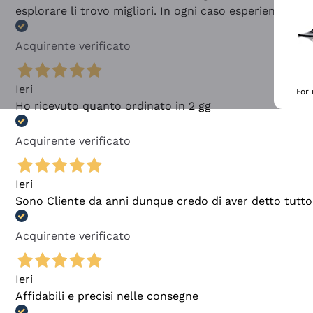
esplorare li trovo migliori. In ogni caso esperienza buo
Acquirente verificato
Ieri
For
Ho ricevuto quanto ordinato in 2 gg
Acquirente verificato
Ieri
Sono Cliente da anni dunque credo di aver detto tutto
Acquirente verificato
Ieri
Affidabili e precisi nelle consegne