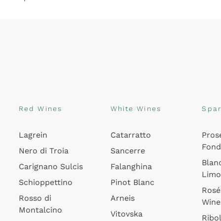
Red Wines
White Wines
Spar
Lagrein
Catarratto
Pros
Fon
Nero di Troia
Sancerre
Blan
Carignano Sulcis
Falanghina
Lim
Schioppettino
Pinot Blanc
Rosé
Rosso di
Arneis
Wine
Montalcino
Vitovska
Ribol