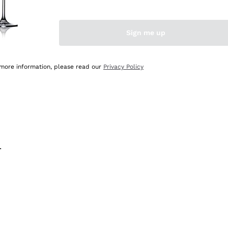
na e lo consiglio! 👍
Sign me up
 more information, please read our
Privacy Policy
.