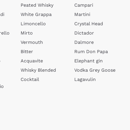
Peated Whisky
Campari
di
White Grappa
Martini
Limoncello
Crystal Head
ello
Mirto
Dictador
Vermouth
Dalmore
Bitter
Rum Don Papa
o
Acquavite
Elephant gin
Whisky Blended
Vodka Grey Goose
Cocktail
Lagavulin
io