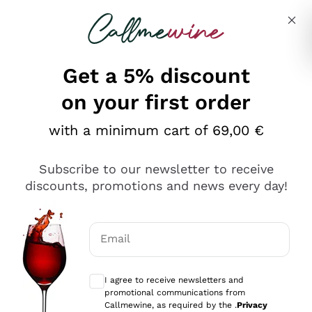
Skip to content
Describe what you are looking for
Get a 5% discount
on your first order
Ottimo
with a minimum cart of 69,00 €
4,5
/5
2.566
Subscribe to our newsletter to receive
recensioni
discounts, promotions and news every day!
Le nostre recensioni a 4 e 5 stelle.
Clicca qui per leggerle tutte >
Email
Precedente
Successivo
Optional consents to receive communicat
I agree to receive newsletters and
Oggi
promotional communications from
Ordine tutto ok, niente da dire a riguardo. Il sito in se
Callmewine, as required by the .
Privacy