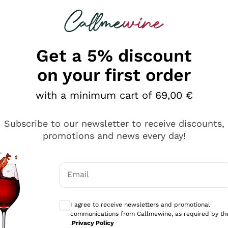
 looking for
Champagne
Sparkling Wines
Al
Get a 5% discount
on your first order
with a minimum cart of 69,00 €
Subscribe to our newsletter to receive discounts,
promotions and news every day!
Email
Optional consents to receive communicati
I agree to receive newsletters and promotional
communications from Callmewine, as required by th
sima
.
Privacy Policy