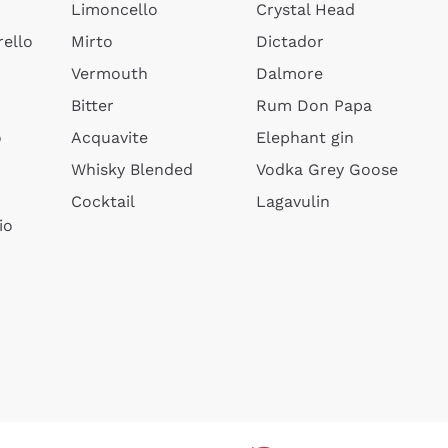
Limoncello
Crystal Head
ello
Mirto
Dictador
Vermouth
Dalmore
Bitter
Rum Don Papa
o
Acquavite
Elephant gin
Whisky Blended
Vodka Grey Goose
Cocktail
Lagavulin
io