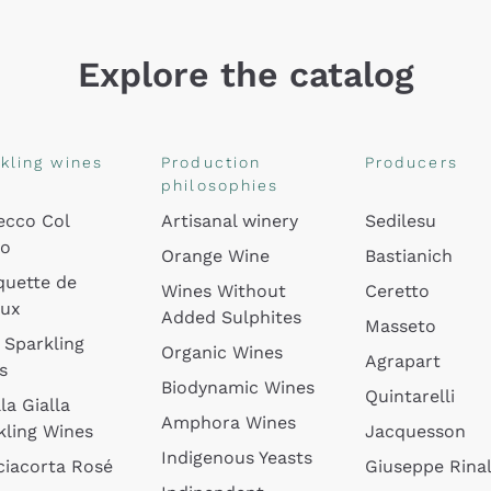
Explore the catalog
kling wines
Production
Producers
philosophies
ecco Col
Artisanal winery
Sedilesu
do
Orange Wine
Bastianich
quette de
Wines Without
Ceretto
oux
Added Sulphites
Masseto
 Sparkling
Organic Wines
Agrapart
s
Biodynamic Wines
Quintarelli
la Gialla
Amphora Wines
kling Wines
Jacquesson
Indigenous Yeasts
ciacorta Rosé
Giuseppe Rinal