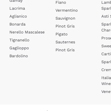
Gamay
Fiano
Lam
Lacrima
Spar
Vermentino
Aglianico
Asti
Sauvignon
Bonarda
Spar
Pinot Gris
Char
Nerello Mascalese
Pigato
Pros
Tignanello
Sauternes
Swee
Gaglioppo
Pinot Gris
Cart
Bardolino
Spar
Cre
Itali
Wine
Vene