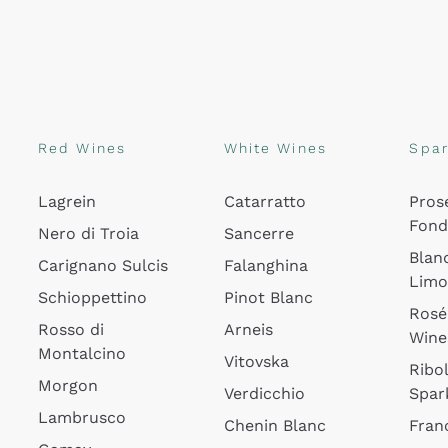
Red Wines
White Wines
Spar
Lagrein
Catarratto
Pros
Fon
Nero di Troia
Sancerre
Blan
Carignano Sulcis
Falanghina
Lim
Schioppettino
Pinot Blanc
Rosé
Rosso di
Arneis
Wine
Montalcino
Vitovska
Ribol
Morgon
Verdicchio
Spar
Lambrusco
Chenin Blanc
Fran