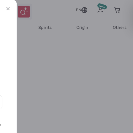
EN
l Wines
Spirits
Origin
Others
ons and personalized offers
e