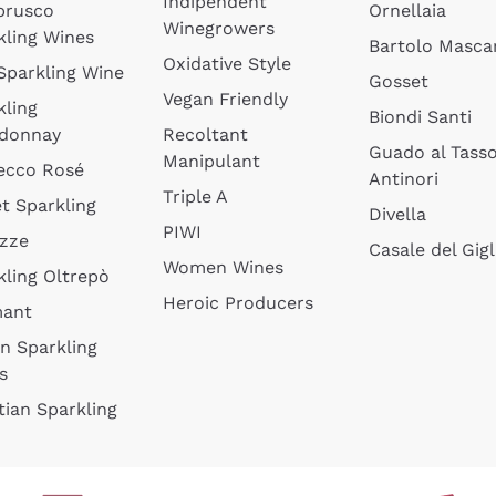
Indipendent
brusco
Ornellaia
Winegrowers
kling Wines
Bartolo Mascar
Oxidative Style
 Sparkling Wine
Gosset
Vegan Friendly
kling
Biondi Santi
donnay
Recoltant
Guado al Tass
Manipulant
ecco Rosé
Antinori
Triple A
t Sparkling
Divella
PIWI
izze
Casale del Gigl
Women Wines
kling Oltrepò
Heroic Producers
mant
an Sparkling
s
tian Sparkling