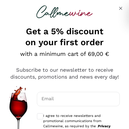
Skip to content
Describe what you are looking for
Get a 5% discount
on your first order
Ottimo
with a minimum cart of 69,00 €
4,5
/5
2.566
Subscribe to our newsletter to receive
recensioni
discounts, promotions and news every day!
Le nostre recensioni a 4 e 5 stelle.
Clicca qui per leggerle tutte >
Email
Precedente
Successivo
Optional consents to receive communicat
I agree to receive newsletters and
Ieri
promotional communications from
Ordine tutto ok, niente da dire a riguardo. Il sito in se
Callmewine, as required by the .
Privacy