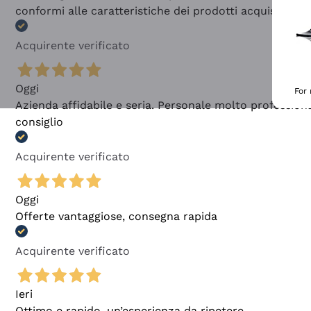
conformi alle caratteristiche dei prodotti acquistati
Acquirente verificato
Oggi
For
Azienda affidabile e seria. Personale molto profession
consiglio
Acquirente verificato
Oggi
Offerte vantaggiose, consegna rapida
Acquirente verificato
Ieri
Ottimo e rapido, un’esperienza da ripetere