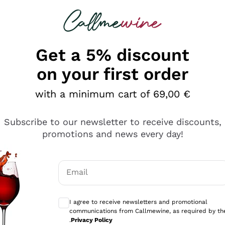
 looking for
Champagne
Sparkling Wines
Al
Get a 5% discount
on your first order
with a minimum cart of 69,00 €
Subscribe to our newsletter to receive discounts,
promotions and news every day!
Email
Optional consents to receive communicati
I agree to receive newsletters and promotional
communications from Callmewine, as required by th
tanti prodotti diversi e con un ampio range di prezzo. Le 
.
Privacy Policy