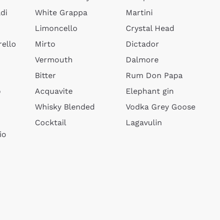
di
White Grappa
Martini
Limoncello
Crystal Head
ello
Mirto
Dictador
Vermouth
Dalmore
Bitter
Rum Don Papa
o
Acquavite
Elephant gin
Whisky Blended
Vodka Grey Goose
Cocktail
Lagavulin
io