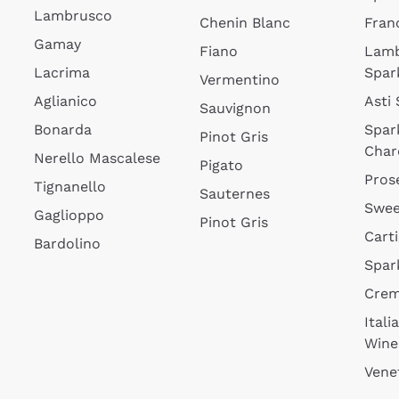
Lambrusco
Chenin Blanc
Fran
Gamay
Fiano
Lam
Lacrima
Spar
Vermentino
Aglianico
Asti
Sauvignon
Bonarda
Spar
Pinot Gris
Char
Nerello Mascalese
Pigato
Pros
Tignanello
Sauternes
Swee
Gaglioppo
Pinot Gris
Cart
Bardolino
Spar
Cre
Itali
Wine
Vene