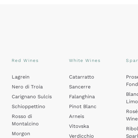
Red Wines
White Wines
Spar
Lagrein
Catarratto
Pros
Fon
Nero di Troia
Sancerre
Blan
Carignano Sulcis
Falanghina
Lim
Schioppettino
Pinot Blanc
Rosé
Rosso di
Arneis
Wine
Montalcino
Vitovska
Ribol
Morgon
Verdicchio
Spar