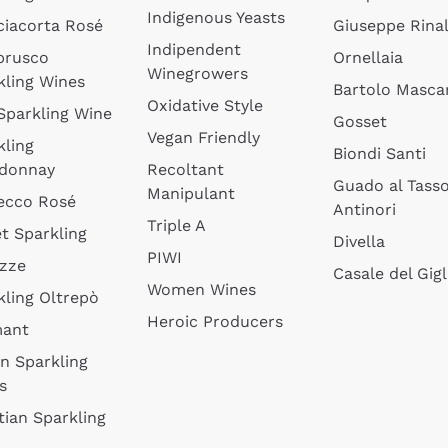
Indigenous Yeasts
ciacorta Rosé
Giuseppe Rinal
Indipendent
brusco
Ornellaia
Winegrowers
kling Wines
Bartolo Mascar
Oxidative Style
 Sparkling Wine
Gosset
Vegan Friendly
kling
Biondi Santi
donnay
Recoltant
Guado al Tass
Manipulant
ecco Rosé
Antinori
Triple A
t Sparkling
Divella
PIWI
izze
Casale del Gigl
Women Wines
kling Oltrepò
Heroic Producers
mant
an Sparkling
s
tian Sparkling