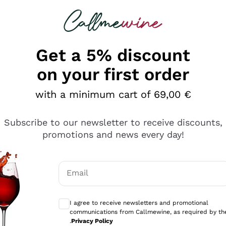
 looking for
Champagne
Sparkling Wines
Al
Get a 5% discount
on your first order
with a minimum cart of 69,00 €
Subscribe to our newsletter to receive discounts,
promotions and news every day!
Email
Optional consents to receive communicati
I agree to receive newsletters and promotional
communications from Callmewine, as required by th
e professionalità
.
Privacy Policy