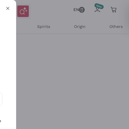
EN
l Wines
Spirits
Origin
Others
ons and personalized offers
e