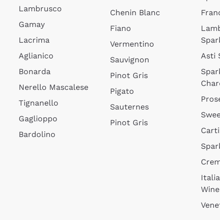
Lambrusco
Chenin Blanc
Fran
Gamay
Fiano
Lam
Lacrima
Spar
Vermentino
Aglianico
Asti
Sauvignon
Bonarda
Spar
Pinot Gris
Char
Nerello Mascalese
Pigato
Pros
Tignanello
Sauternes
Swee
Gaglioppo
Pinot Gris
Cart
Bardolino
Spar
Cre
Itali
Wine
Vene