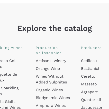
Explore the catalog
kling wines
Production
Producers
philosophies
ecco Col
Artisanal winery
Sedilesu
do
Orange Wine
Bastianich
quette de
Wines Without
Ceretto
oux
Added Sulphites
Masseto
 Sparkling
Organic Wines
Agrapart
s
Biodynamic Wines
Quintarelli
la Gialla
Amphora Wines
kling Wines
Jacquesson