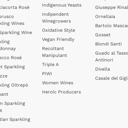
Indigenous Yeasts
ciacorta Rosé
Giuseppe Rinal
Indipendent
brusco
Ornellaia
Winegrowers
kling Wines
Bartolo Mascar
Oxidative Style
 Sparkling Wine
Gosset
Vegan Friendly
kling
Biondi Santi
donnay
Recoltant
Guado al Tass
Manipulant
ecco Rosé
Antinori
Triple A
t Sparkling
Divella
PIWI
izze
Casale del Gigl
Women Wines
kling Oltrepò
Heroic Producers
mant
an Sparkling
s
tian Sparkling