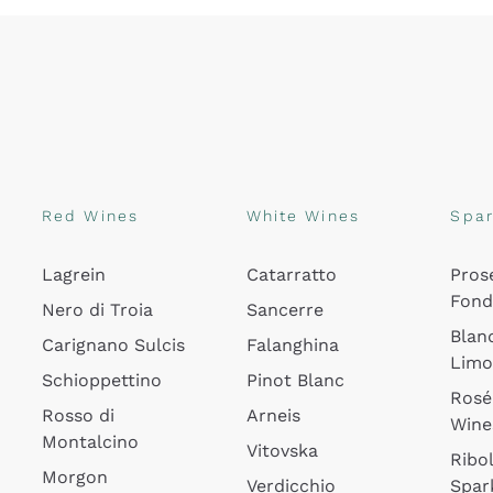
Red Wines
White Wines
Spar
Lagrein
Catarratto
Pros
Fon
Nero di Troia
Sancerre
Blan
Carignano Sulcis
Falanghina
Lim
Schioppettino
Pinot Blanc
Rosé
Rosso di
Arneis
Wine
Montalcino
Vitovska
Ribol
Morgon
Verdicchio
Spar