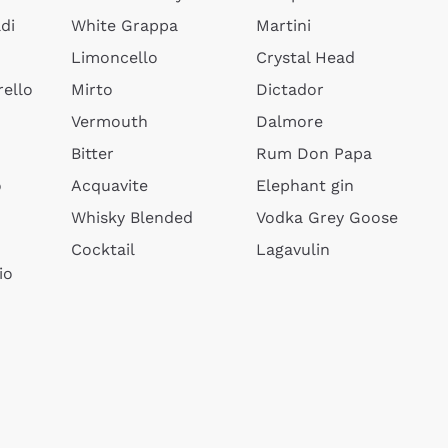
di
White Grappa
Martini
Limoncello
Crystal Head
ello
Mirto
Dictador
Vermouth
Dalmore
Bitter
Rum Don Papa
o
Acquavite
Elephant gin
Whisky Blended
Vodka Grey Goose
Cocktail
Lagavulin
io