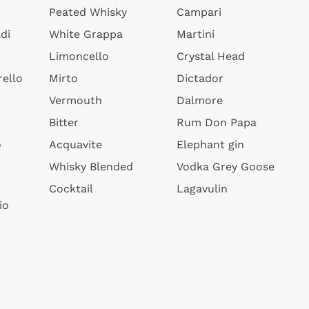
Peated Whisky
Campari
di
White Grappa
Martini
Limoncello
Crystal Head
ello
Mirto
Dictador
Vermouth
Dalmore
Bitter
Rum Don Papa
o
Acquavite
Elephant gin
Whisky Blended
Vodka Grey Goose
Cocktail
Lagavulin
io