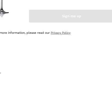
na e lo consiglio! 👍
Sign me up
 more information, please read our
Privacy Policy
.