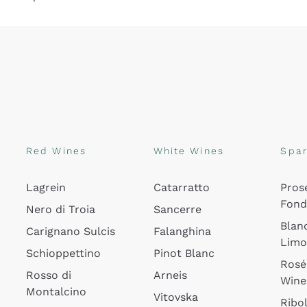
Red Wines
White Wines
Spar
Lagrein
Catarratto
Pros
Fon
Nero di Troia
Sancerre
Blan
Carignano Sulcis
Falanghina
Lim
Schioppettino
Pinot Blanc
Rosé
Rosso di
Arneis
Wine
Montalcino
Vitovska
Ribol