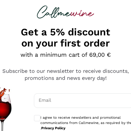
 looking for
Champagne
Sparkling Wines
Al
Get a 5% discount
on your first order
with a minimum cart of 69,00 €
Subscribe to our newsletter to receive discounts,
promotions and news every day!
Email
Optional consents to receive communicati
I agree to receive newsletters and promotional
communications from Callmewine, as required by th
se non è male ma secondo me ci sono alternative che hanno p
.
Privacy Policy