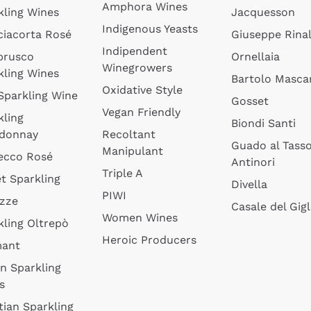
Amphora Wines
kling Wines
Jacquesson
Indigenous Yeasts
ciacorta Rosé
Giuseppe Rinal
Indipendent
brusco
Ornellaia
Winegrowers
kling Wines
Bartolo Mascar
Oxidative Style
 Sparkling Wine
Gosset
Vegan Friendly
kling
Biondi Santi
donnay
Recoltant
Guado al Tass
Manipulant
ecco Rosé
Antinori
Triple A
t Sparkling
Divella
PIWI
izze
Casale del Gigl
Women Wines
kling Oltrepò
Heroic Producers
mant
an Sparkling
s
tian Sparkling