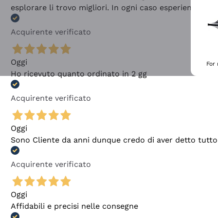
esplorare li trovo migliori. In ogni caso esperienza buo
Acquirente verificato
Oggi
For
Ho ricevuto quanto ordinato in 2 gg
Acquirente verificato
Oggi
Sono Cliente da anni dunque credo di aver detto tutto
Acquirente verificato
Oggi
Affidabili e precisi nelle consegne