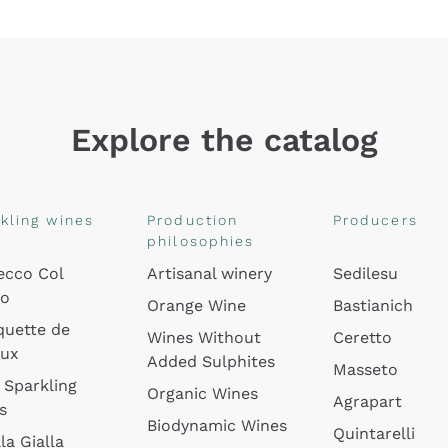
Explore the catalog
kling wines
Production
Producers
philosophies
ecco Col
Artisanal winery
Sedilesu
do
Orange Wine
Bastianich
quette de
Wines Without
Ceretto
oux
Added Sulphites
Masseto
 Sparkling
Organic Wines
Agrapart
s
Biodynamic Wines
Quintarelli
la Gialla