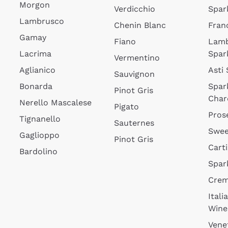
Morgon
Verdicchio
Spar
Lambrusco
Chenin Blanc
Fran
Gamay
Fiano
Lam
Lacrima
Spar
Vermentino
Aglianico
Asti
Sauvignon
Bonarda
Spar
Pinot Gris
Char
Nerello Mascalese
Pigato
Pros
Tignanello
Sauternes
Swee
Gaglioppo
Pinot Gris
Cart
Bardolino
Spar
Cre
Itali
Wine
Vene