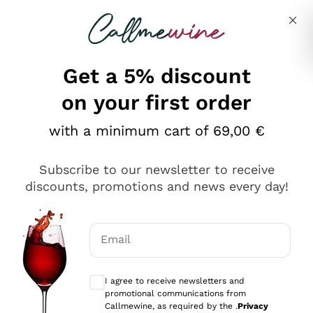
Skip to content
Describe what you are looking for
Get a 5% discount
on your first order
Ottimo
with a minimum cart of 69,00 €
4,5
/5
2.559
Subscribe to our newsletter to receive
recensioni
discounts, promotions and news every day!
Le nostre recensioni a 4 e 5 stelle.
Clicca qui per leggerle tutte >
Email
Precedente
Successivo
Optional consents to receive communicat
I agree to receive newsletters and
Oggi
promotional communications from
Il catalogo offre moltissime possibilità di scelta tra tanti
Callmewine, as required by the .
Privacy