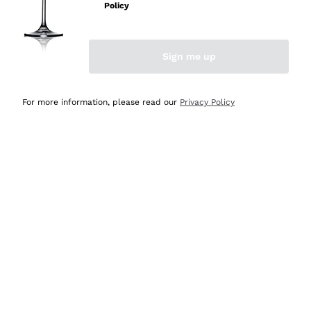
velocissima
Policy
Acquirente verificato
Sign me up
Ieri
Perfetti e attenti al cliente
For more information, please read our
Privacy Policy
Acquirente verificato
2 Giorni Fa
Semplice nell'uso, puntuali e veloci.
Acquirente verificato
2 Giorni Fa
Ottima come sempre!