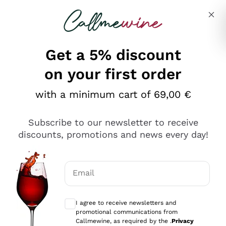
Skip to content
Describe what you are looking for
Get a 5% discount
on your first order
Ottimo
with a minimum cart of 69,00 €
4,5
/5
2.552
Subscribe to our newsletter to receive
recensioni
discounts, promotions and news every day!
Le nostre recensioni a 4 e 5 stelle.
Clicca qui per leggerle tutte >
Email
Precedente
Successivo
Optional consents to receive communicat
I agree to receive newsletters and
Oggi
promotional communications from
Ottima facilità di acquisto sul sito e consegna
Callmewine, as required by the .
Privacy