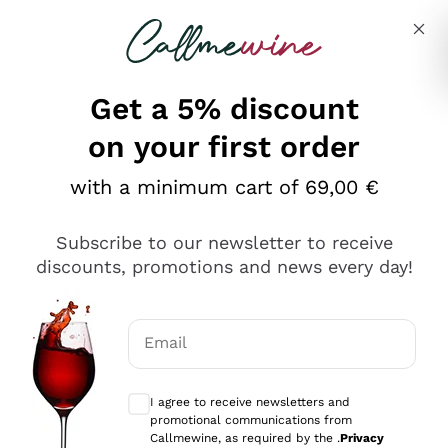
Skip to content
Describe what you are looking for
Get a 5% discount
on your first order
Ottimo
with a minimum cart of 69,00 €
4,5
/5
2.559
Subscribe to our newsletter to receive
recensioni
discounts, promotions and news every day!
Le nostre recensioni a 4 e 5 stelle.
Clicca qui per leggerle tutte >
Email
Precedente
Successivo
Optional consents to receive communicat
I agree to receive newsletters and
Oggi
promotional communications from
Il catalogo offre moltissime possibilità di scelta tra tanti
Callmewine, as required by the .
Privacy