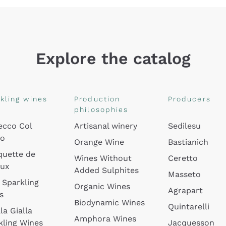
Explore the catalog
kling wines
Production
Producers
philosophies
ecco Col
Artisanal winery
Sedilesu
do
Orange Wine
Bastianich
quette de
Wines Without
Ceretto
oux
Added Sulphites
Masseto
 Sparkling
Organic Wines
Agrapart
s
Biodynamic Wines
Quintarelli
la Gialla
Amphora Wines
kling Wines
Jacquesson