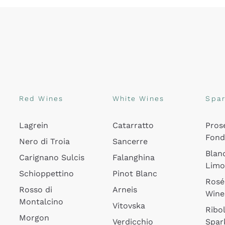
Red Wines
White Wines
Spar
Lagrein
Catarratto
Pros
Fon
Nero di Troia
Sancerre
Blan
Carignano Sulcis
Falanghina
Lim
Schioppettino
Pinot Blanc
Rosé
Rosso di
Arneis
Wine
Montalcino
Vitovska
Ribol
Morgon
Verdicchio
Spar