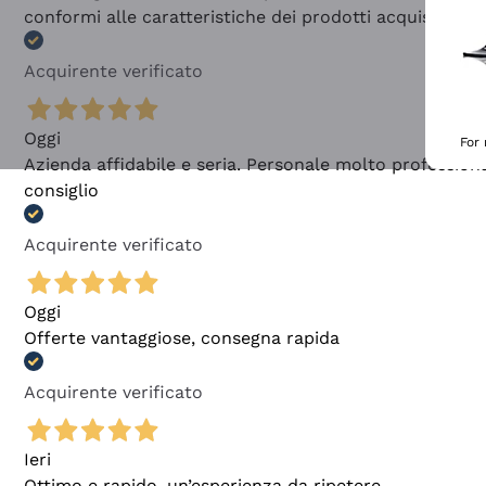
conformi alle caratteristiche dei prodotti acquistati
Acquirente verificato
Oggi
For
Azienda affidabile e seria. Personale molto profession
consiglio
Acquirente verificato
Oggi
Offerte vantaggiose, consegna rapida
Acquirente verificato
Ieri
Ottimo e rapido, un’esperienza da ripetere