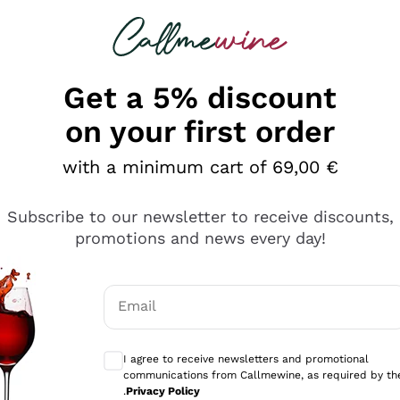
 looking for
Champagne
Sparkling Wines
Al
Get a 5% discount
on your first order
with a minimum cart of 69,00 €
Subscribe to our newsletter to receive discounts,
promotions and news every day!
Email
Optional consents to receive communicati
I agree to receive newsletters and promotional
communications from Callmewine, as required by th
tanti prodotti diversi e con un ampio range di prezzo. Le 
.
Privacy Policy