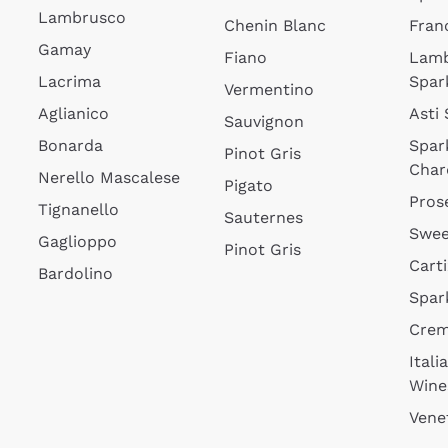
Lambrusco
Chenin Blanc
Fran
Gamay
Fiano
Lam
Lacrima
Spar
Vermentino
Aglianico
Asti
Sauvignon
Bonarda
Spar
Pinot Gris
Char
Nerello Mascalese
Pigato
Pros
Tignanello
Sauternes
Swee
Gaglioppo
Pinot Gris
Cart
Bardolino
Spar
Cre
Itali
Wine
Vene