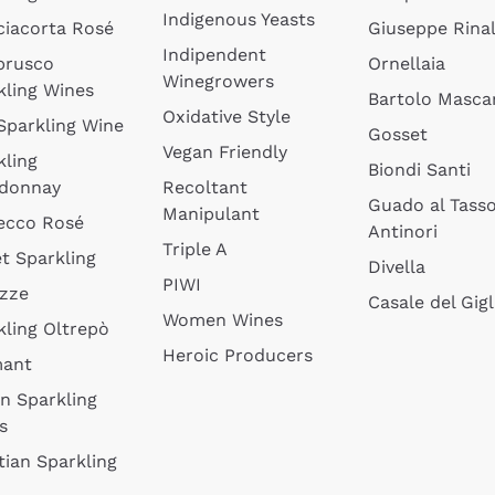
Indigenous Yeasts
ciacorta Rosé
Giuseppe Rinal
Indipendent
brusco
Ornellaia
Winegrowers
kling Wines
Bartolo Mascar
Oxidative Style
 Sparkling Wine
Gosset
Vegan Friendly
kling
Biondi Santi
donnay
Recoltant
Guado al Tass
Manipulant
ecco Rosé
Antinori
Triple A
t Sparkling
Divella
PIWI
izze
Casale del Gigl
Women Wines
kling Oltrepò
Heroic Producers
mant
an Sparkling
s
tian Sparkling