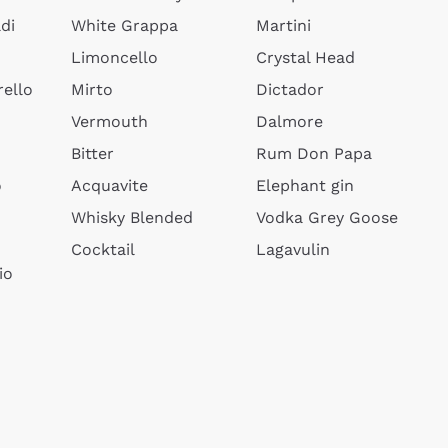
di
White Grappa
Martini
Limoncello
Crystal Head
ello
Mirto
Dictador
Vermouth
Dalmore
Bitter
Rum Don Papa
o
Acquavite
Elephant gin
Whisky Blended
Vodka Grey Goose
Cocktail
Lagavulin
io