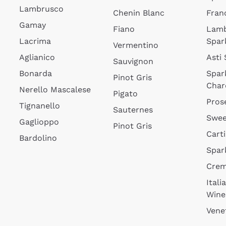
Lambrusco
Chenin Blanc
Fran
Gamay
Fiano
Lam
Lacrima
Spar
Vermentino
Aglianico
Asti
Sauvignon
Bonarda
Spar
Pinot Gris
Char
Nerello Mascalese
Pigato
Pros
Tignanello
Sauternes
Swee
Gaglioppo
Pinot Gris
Cart
Bardolino
Spar
Cre
Itali
Wine
Vene