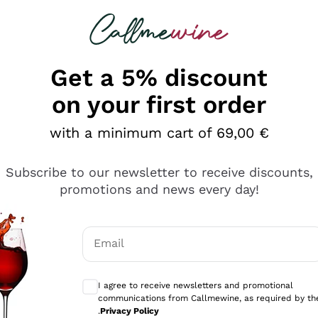
 looking for
Champagne
Sparkling Wines
Al
Get a 5% discount
on your first order
with a minimum cart of 69,00 €
Subscribe to our newsletter to receive discounts,
promotions and news every day!
Email
Optional consents to receive communicati
I agree to receive newsletters and promotional
communications from Callmewine, as required by th
tanti prodotti diversi e con un ampio range di prezzo. Le 
.
Privacy Policy