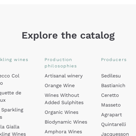
Explore the catalog
kling wines
Production
Producers
philosophies
ecco Col
Artisanal winery
Sedilesu
do
Orange Wine
Bastianich
quette de
Wines Without
Ceretto
oux
Added Sulphites
Masseto
 Sparkling
Organic Wines
Agrapart
s
Biodynamic Wines
Quintarelli
la Gialla
Amphora Wines
kling Wines
Jacquesson