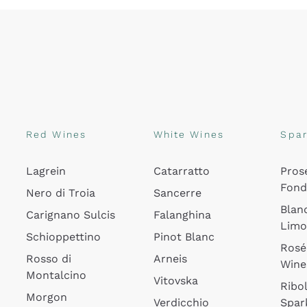
Red Wines
White Wines
Spar
Lagrein
Catarratto
Pros
Fon
Nero di Troia
Sancerre
Blan
Carignano Sulcis
Falanghina
Lim
Schioppettino
Pinot Blanc
Rosé
Rosso di
Arneis
Wine
Montalcino
Vitovska
Ribol
Morgon
Verdicchio
Spar