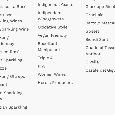
Indigenous Yeasts
ciacorta Rosé
Giuseppe Rinal
Indipendent
brusco
Ornellaia
Winegrowers
kling Wines
Bartolo Mascar
Oxidative Style
 Sparkling Wine
Gosset
Vegan Friendly
kling
Biondi Santi
donnay
Recoltant
Guado al Tass
Manipulant
ecco Rosé
Antinori
Triple A
t Sparkling
Divella
PIWI
izze
Casale del Gigl
Women Wines
kling Oltrepò
Heroic Producers
mant
an Sparkling
s
tian Sparkling