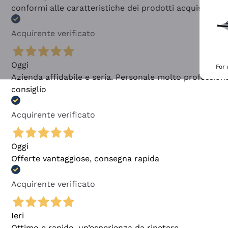
conformi alle caratteristiche dei prodotti acquistati
Acquirente verificato
Oggi
For
Azienda affidabile e seria. Personale molto profession
consiglio
Acquirente verificato
Oggi
Offerte vantaggiose, consegna rapida
Acquirente verificato
Ieri
Ottimo e rapido, un’esperienza da ripetere