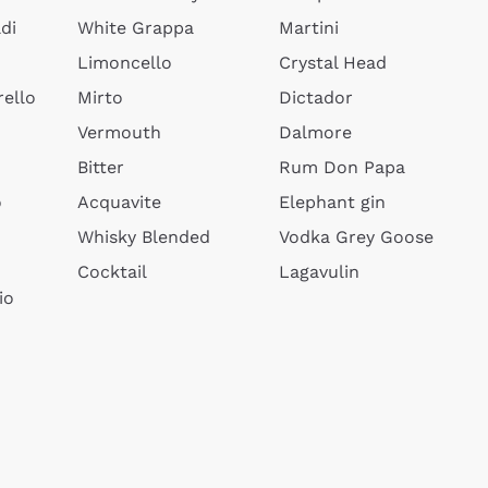
di
White Grappa
Martini
Limoncello
Crystal Head
ello
Mirto
Dictador
Vermouth
Dalmore
Bitter
Rum Don Papa
o
Acquavite
Elephant gin
Whisky Blended
Vodka Grey Goose
Cocktail
Lagavulin
io