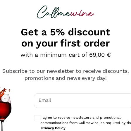
 looking for
Champagne
Sparkling Wines
Al
Get a 5% discount
on your first order
with a minimum cart of 69,00 €
Subscribe to our newsletter to receive discounts,
promotions and news every day!
Email
Optional consents to receive communicati
I agree to receive newsletters and promotional
communications from Callmewine, as required by th
tanti prodotti diversi e con un ampio range di prezzo. Le 
.
Privacy Policy