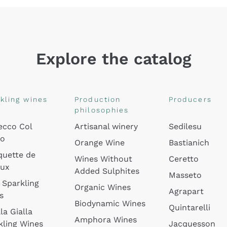
Explore the catalog
kling wines
Production
Producers
philosophies
ecco Col
Artisanal winery
Sedilesu
do
Orange Wine
Bastianich
quette de
Wines Without
Ceretto
oux
Added Sulphites
Masseto
 Sparkling
Organic Wines
Agrapart
s
Biodynamic Wines
Quintarelli
la Gialla
Amphora Wines
kling Wines
Jacquesson