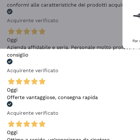
conformi alle caratteristiche dei prodotti acquistati
Acquirente verificato
Oggi
For
Azienda affidabile e seria. Personale molto profession
consiglio
Acquirente verificato
Oggi
Offerte vantaggiose, consegna rapida
Acquirente verificato
Oggi
Ottimo e rapido, un’esperienza da ripetere