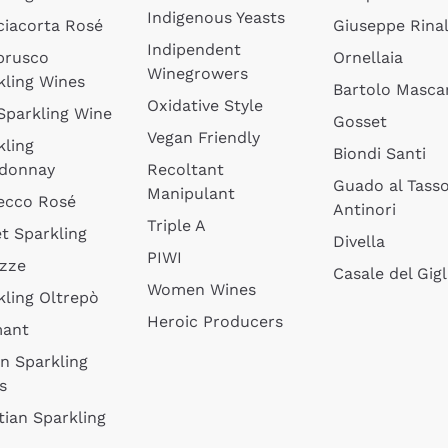
Indigenous Yeasts
ciacorta Rosé
Giuseppe Rinal
Indipendent
brusco
Ornellaia
Winegrowers
kling Wines
Bartolo Mascar
Oxidative Style
 Sparkling Wine
Gosset
Vegan Friendly
kling
Biondi Santi
donnay
Recoltant
Guado al Tass
Manipulant
ecco Rosé
Antinori
Triple A
t Sparkling
Divella
PIWI
izze
Casale del Gigl
Women Wines
kling Oltrepò
Heroic Producers
mant
an Sparkling
s
tian Sparkling