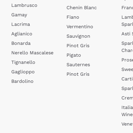
Lambrusco
Chenin Blanc
Fran
Gamay
Fiano
Lam
Lacrima
Spar
Vermentino
Aglianico
Asti
Sauvignon
Bonarda
Spar
Pinot Gris
Char
Nerello Mascalese
Pigato
Pros
Tignanello
Sauternes
Swee
Gaglioppo
Pinot Gris
Cart
Bardolino
Spar
Cre
Itali
Wine
Vene