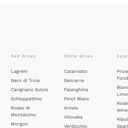
Red Wines
White Wines
Spar
Lagrein
Catarratto
Pros
Fon
Nero di Troia
Sancerre
Blan
Carignano Sulcis
Falanghina
Lim
Schioppettino
Pinot Blanc
Rosé
Rosso di
Arneis
Wine
Montalcino
Vitovska
Ribol
Morgon
Verdicchio
Spar