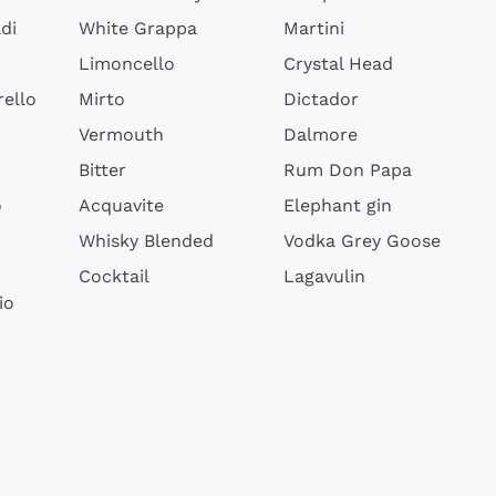
di
White Grappa
Martini
Limoncello
Crystal Head
ello
Mirto
Dictador
Vermouth
Dalmore
Bitter
Rum Don Papa
o
Acquavite
Elephant gin
Whisky Blended
Vodka Grey Goose
Cocktail
Lagavulin
io