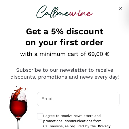
Skip to content
Describe what you are looking for
Get a 5% discount
on your first order
Ottimo
with a minimum cart of 69,00 €
4,5
/5
2.561
Subscribe to our newsletter to receive
recensioni
discounts, promotions and news every day!
Le nostre recensioni a 4 e 5 stelle.
Clicca qui per leggerle tutte >
Email
Precedente
Successivo
Optional consents to receive communicat
I agree to receive newsletters and
Oggi
promotional communications from
Acquisto semplice nelle modalità, gestito con rapidità e
Callmewine, as required by the .
Privacy