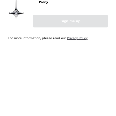
professionalità
Policy
Acquirente verificato
Sign me up
Ieri
Seri affidabili
For more information, please read our
Privacy Policy
Acquirente verificato
Ieri
Il catalogo offre moltissime possibilità di scelta tra tanti
prodotti diversi e con un ampio range di prezzo. Le
indicazioni dei consulenti sono estremamente chiare e
conformi alle caratteristiche dei prodotti acquistati
Acquirente verificato