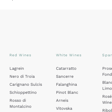
Red Wines
White Wines
Spar
Lagrein
Catarratto
Pros
Fon
Nero di Troia
Sancerre
Blan
Carignano Sulcis
Falanghina
Lim
Schioppettino
Pinot Blanc
Rosé
Rosso di
Arneis
Wine
Montalcino
Vitovska
Ribol