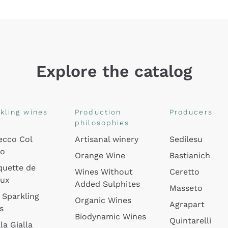
Explore the catalog
kling wines
Production
Producers
philosophies
ecco Col
Artisanal winery
Sedilesu
do
Orange Wine
Bastianich
quette de
Wines Without
Ceretto
oux
Added Sulphites
Masseto
 Sparkling
Organic Wines
Agrapart
s
Biodynamic Wines
Quintarelli
la Gialla