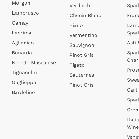
Morgon
Verdicchio
Spar
Lambrusco
Chenin Blanc
Fran
Gamay
Fiano
Lam
Lacrima
Spar
Vermentino
Aglianico
Asti
Sauvignon
Bonarda
Spar
Pinot Gris
Char
Nerello Mascalese
Pigato
Pros
Tignanello
Sauternes
Swee
Gaglioppo
Pinot Gris
Cart
Bardolino
Spar
Cre
Itali
Wine
Vene