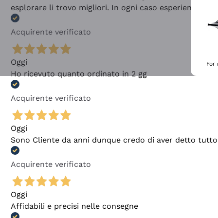
esplorare li trovo migliori. In ogni caso esperienza buo
Acquirente verificato
Oggi
For
Ho ricevuto quanto ordinato in 2 gg
Acquirente verificato
Oggi
Sono Cliente da anni dunque credo di aver detto tutto
Acquirente verificato
Oggi
Affidabili e precisi nelle consegne