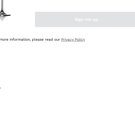
na e lo consiglio! 👍
Sign me up
 more information, please read our
Privacy Policy
.