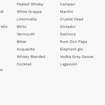
Peated Whisky
Campari
di
White Grappa
Martini
Limoncello
Crystal Head
ello
Mirto
Dictador
Vermouth
Dalmore
Bitter
Rum Don Papa
o
Acquavite
Elephant gin
Whisky Blended
Vodka Grey Goose
Cocktail
Lagavulin
io