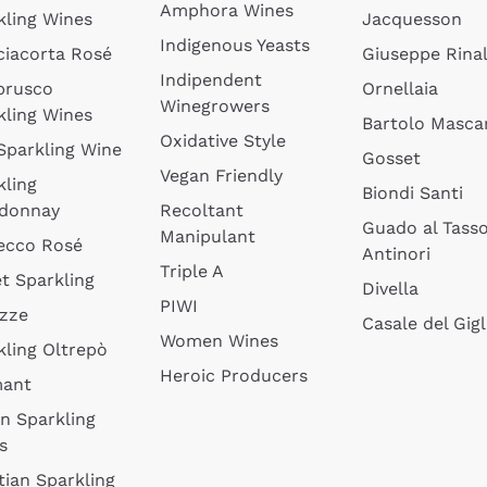
Amphora Wines
kling Wines
Jacquesson
Indigenous Yeasts
ciacorta Rosé
Giuseppe Rinal
Indipendent
brusco
Ornellaia
Winegrowers
kling Wines
Bartolo Mascar
Oxidative Style
 Sparkling Wine
Gosset
Vegan Friendly
kling
Biondi Santi
donnay
Recoltant
Guado al Tass
Manipulant
ecco Rosé
Antinori
Triple A
t Sparkling
Divella
PIWI
izze
Casale del Gigl
Women Wines
kling Oltrepò
Heroic Producers
mant
an Sparkling
s
tian Sparkling