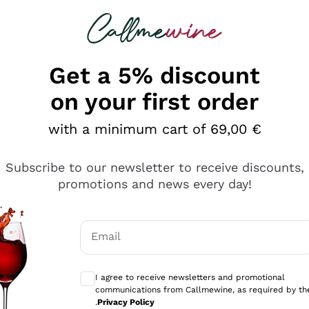
 looking for
Champagne
Sparkling Wines
Al
Get a 5% discount
on your first order
with a minimum cart of 69,00 €
Subscribe to our newsletter to receive discounts,
promotions and news every day!
Email
Optional consents to receive communicati
I agree to receive newsletters and promotional
communications from Callmewine, as required by th
se non è male ma secondo me ci sono alternative che hanno p
.
Privacy Policy