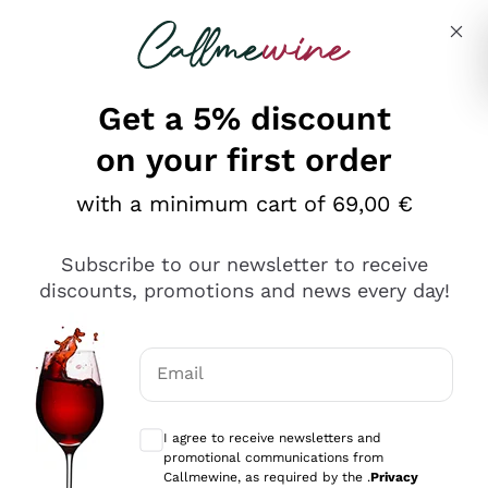
Skip to content
Describe what you are looking for
Get a 5% discount
on your first order
Ottimo
with a minimum cart of 69,00 €
4,5
/5
2.552
Subscribe to our newsletter to receive
recensioni
discounts, promotions and news every day!
Le nostre recensioni a 4 e 5 stelle.
Clicca qui per leggerle tutte >
Email
Precedente
Successivo
Optional consents to receive communicat
I agree to receive newsletters and
Oggi
promotional communications from
Ottima facilità di acquisto sul sito e consegna
Callmewine, as required by the .
Privacy