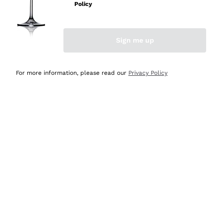
velocissima
Policy
Acquirente verificato
Sign me up
Ieri
Perfetti e attenti al cliente
For more information, please read our
Privacy Policy
Acquirente verificato
Ieri
Semplice nell'uso, puntuali e veloci.
Acquirente verificato
Ieri
Ottima come sempre!