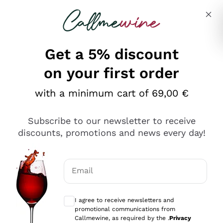
Skip to content
Describe what you are looking for
Get a 5% discount
on your first order
Ottimo
with a minimum cart of 69,00 €
4,5
/5
2.566
Subscribe to our newsletter to receive
recensioni
discounts, promotions and news every day!
Le nostre recensioni a 4 e 5 stelle.
Clicca qui per leggerle tutte >
Email
Precedente
Successivo
Optional consents to receive communicat
I agree to receive newsletters and
Oggi
promotional communications from
Ordine tutto ok, niente da dire a riguardo. Il sito in se
Callmewine, as required by the .
Privacy