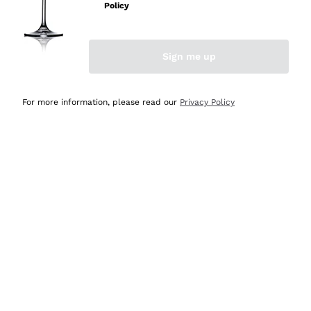
professionalità
Policy
Acquirente verificato
Sign me up
Oggi
Seri affidabili
For more information, please read our
Privacy Policy
Acquirente verificato
Ieri
Il catalogo offre moltissime possibilità di scelta tra tanti
prodotti diversi e con un ampio range di prezzo. Le
indicazioni dei consulenti sono estremamente chiare e
conformi alle caratteristiche dei prodotti acquistati
Acquirente verificato