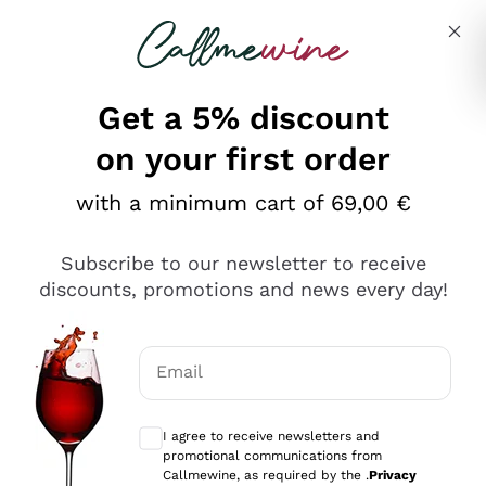
Skip to content
Describe what you are looking for
Get a 5% discount
on your first order
Ottimo
with a minimum cart of 69,00 €
4,5
/5
2.561
Subscribe to our newsletter to receive
recensioni
discounts, promotions and news every day!
Le nostre recensioni a 4 e 5 stelle.
Clicca qui per leggerle tutte >
Email
Precedente
Successivo
Optional consents to receive communicat
I agree to receive newsletters and
Oggi
promotional communications from
Acquisto semplice nelle modalità, gestito con rapidità e
Callmewine, as required by the .
Privacy