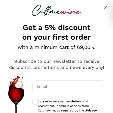
Skip to content
Describe what you are looking for
Get a 5% discount
on your first order
Ottimo
with a minimum cart of 69,00 €
4,5
/5
2.567
Subscribe to our newsletter to receive
recensioni
discounts, promotions and news every day!
Le nostre recensioni a 4 e 5 stelle.
Clicca qui per leggerle tutte >
Email
Precedente
Successivo
Optional consents to receive communicat
I agree to receive newsletters and
Oggi
promotional communications from
Ottimo servizio!
Callmewine, as required by the .
Privacy