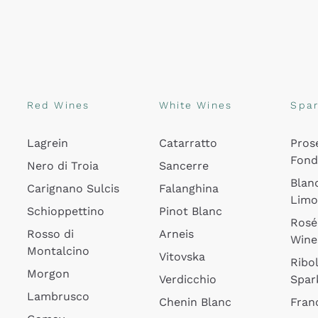
Red Wines
White Wines
Spar
Lagrein
Catarratto
Pros
Fon
Nero di Troia
Sancerre
Blan
Carignano Sulcis
Falanghina
Lim
Schioppettino
Pinot Blanc
Rosé
Rosso di
Arneis
Wine
Montalcino
Vitovska
Ribol
Morgon
Verdicchio
Spar
Lambrusco
Chenin Blanc
Fran