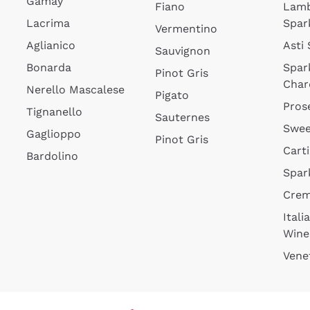
Gamay
Fiano
Lam
Lacrima
Spar
Vermentino
Aglianico
Asti
Sauvignon
Bonarda
Spar
Pinot Gris
Char
Nerello Mascalese
Pigato
Pros
Tignanello
Sauternes
Swee
Gaglioppo
Pinot Gris
Cart
Bardolino
Spar
Cre
Itali
Wine
Vene