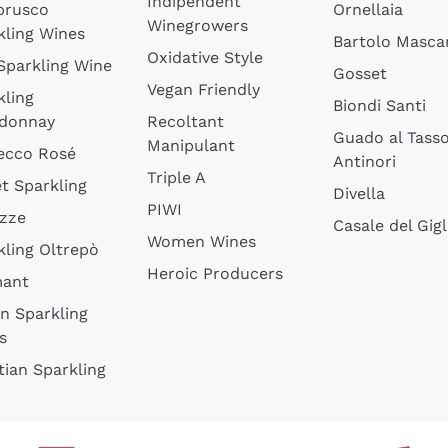
Indipendent
brusco
Ornellaia
Winegrowers
kling Wines
Bartolo Mascar
Oxidative Style
 Sparkling Wine
Gosset
Vegan Friendly
kling
Biondi Santi
donnay
Recoltant
Guado al Tass
Manipulant
ecco Rosé
Antinori
Triple A
t Sparkling
Divella
PIWI
izze
Casale del Gigl
Women Wines
kling Oltrepò
Heroic Producers
mant
an Sparkling
s
tian Sparkling