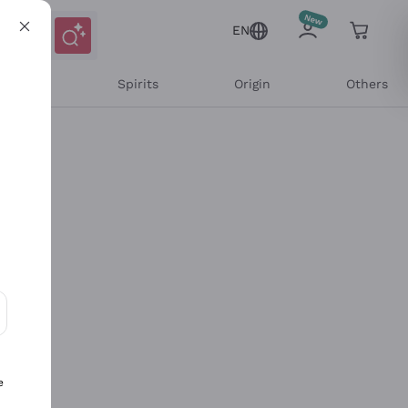
EN
l Wines
Spirits
Origin
Others
ons and personalized offers
e