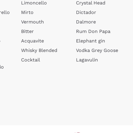
Limoncello
Crystal Head
ello
Mirto
Dictador
Vermouth
Dalmore
Bitter
Rum Don Papa
o
Acquavite
Elephant gin
Whisky Blended
Vodka Grey Goose
Cocktail
Lagavulin
io