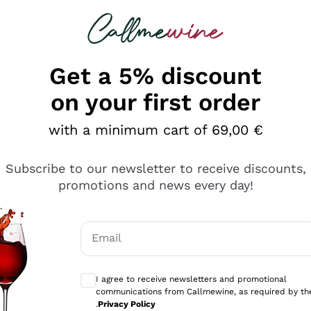
 looking for
Champagne
Sparkling Wines
Al
Get a 5% discount
on your first order
with a minimum cart of 69,00 €
Subscribe to our newsletter to receive discounts,
promotions and news every day!
Email
Optional consents to receive communicati
I agree to receive newsletters and promotional
communications from Callmewine, as required by th
.
Privacy Policy