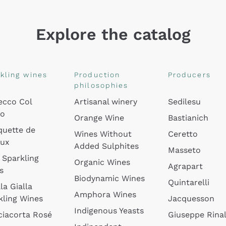
Explore the catalog
kling wines
Production
Producers
philosophies
ecco Col
Artisanal winery
Sedilesu
do
Orange Wine
Bastianich
quette de
Wines Without
Ceretto
oux
Added Sulphites
Masseto
 Sparkling
Organic Wines
Agrapart
s
Biodynamic Wines
Quintarelli
la Gialla
Amphora Wines
kling Wines
Jacquesson
Indigenous Yeasts
ciacorta Rosé
Giuseppe Rinal