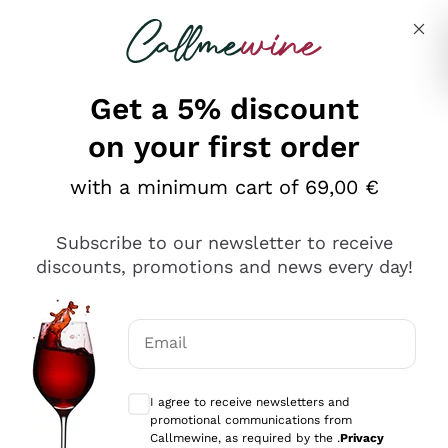
Skip to content
Describe what you are looking for
Get a 5% discount
on your first order
Ottimo
with a minimum cart of 69,00 €
4,5
/5
2.566
Subscribe to our newsletter to receive
recensioni
discounts, promotions and news every day!
Le nostre recensioni a 4 e 5 stelle.
Clicca qui per leggerle tutte >
Email
Precedente
Successivo
Optional consents to receive communicat
I agree to receive newsletters and
Ieri
promotional communications from
Ordine tutto ok, niente da dire a riguardo. Il sito in se
Callmewine, as required by the .
Privacy