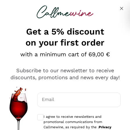
Skip to content
Describe what you are looking for
Get a 5% discount
on your first order
Ottimo
with a minimum cart of 69,00 €
4,5
/5
2.559
Subscribe to our newsletter to receive
recensioni
discounts, promotions and news every day!
Le nostre recensioni a 4 e 5 stelle.
Clicca qui per leggerle tutte >
Email
Precedente
Successivo
Optional consents to receive communicat
I agree to receive newsletters and
Oggi
promotional communications from
Il catalogo offre moltissime possibilità di scelta tra tanti
Callmewine, as required by the .
Privacy