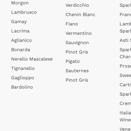
Morgon
Verdicchio
Spar
Lambrusco
Chenin Blanc
Fran
Gamay
Fiano
Lam
Lacrima
Spar
Vermentino
Aglianico
Asti
Sauvignon
Bonarda
Spar
Pinot Gris
Char
Nerello Mascalese
Pigato
Pros
Tignanello
Sauternes
Swee
Gaglioppo
Pinot Gris
Cart
Bardolino
Spar
Cre
Itali
Wine
Vene