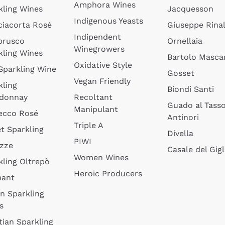
Amphora Wines
kling Wines
Jacquesson
Indigenous Yeasts
ciacorta Rosé
Giuseppe Rinal
Indipendent
brusco
Ornellaia
Winegrowers
kling Wines
Bartolo Mascar
Oxidative Style
 Sparkling Wine
Gosset
Vegan Friendly
kling
Biondi Santi
donnay
Recoltant
Guado al Tass
Manipulant
ecco Rosé
Antinori
Triple A
t Sparkling
Divella
PIWI
izze
Casale del Gigl
Women Wines
kling Oltrepò
Heroic Producers
mant
an Sparkling
s
tian Sparkling