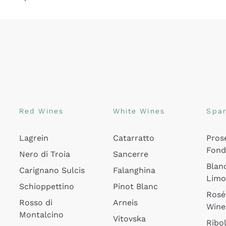
Red Wines
White Wines
Spar
Lagrein
Catarratto
Pros
Fon
Nero di Troia
Sancerre
Blan
Carignano Sulcis
Falanghina
Lim
Schioppettino
Pinot Blanc
Rosé
Rosso di
Arneis
Wine
Montalcino
Vitovska
Ribol