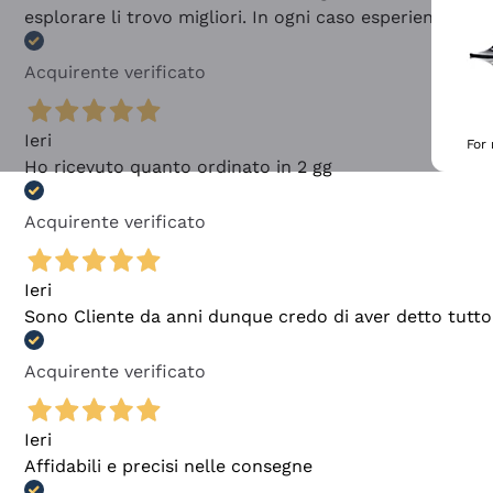
esplorare li trovo migliori. In ogni caso esperienza buo
Acquirente verificato
Ieri
For
Ho ricevuto quanto ordinato in 2 gg
Acquirente verificato
Ieri
Sono Cliente da anni dunque credo di aver detto tutto
Acquirente verificato
Ieri
Affidabili e precisi nelle consegne