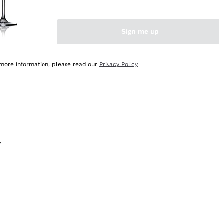
na e lo consiglio! 👍
Sign me up
 more information, please read our
Privacy Policy
.