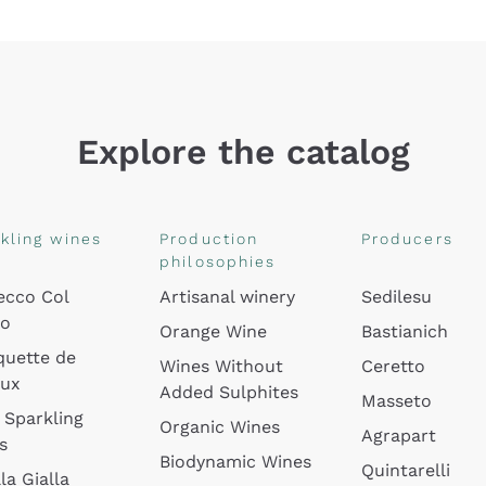
Explore the catalog
kling wines
Production
Producers
philosophies
ecco Col
Artisanal winery
Sedilesu
do
Orange Wine
Bastianich
quette de
Wines Without
Ceretto
oux
Added Sulphites
Masseto
 Sparkling
Organic Wines
Agrapart
s
Biodynamic Wines
Quintarelli
la Gialla