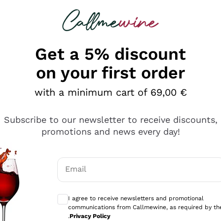
 looking for
Champagne
Sparkling Wines
Al
Get a 5% discount
on your first order
with a minimum cart of 69,00 €
Subscribe to our newsletter to receive discounts,
promotions and news every day!
Email
Optional consents to receive communicati
I agree to receive newsletters and promotional
communications from Callmewine, as required by th
se non è male ma secondo me ci sono alternative che hanno p
.
Privacy Policy