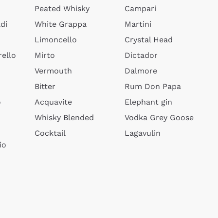
Peated Whisky
Campari
di
White Grappa
Martini
Limoncello
Crystal Head
ello
Mirto
Dictador
Vermouth
Dalmore
Bitter
Rum Don Papa
o
Acquavite
Elephant gin
Whisky Blended
Vodka Grey Goose
Cocktail
Lagavulin
io