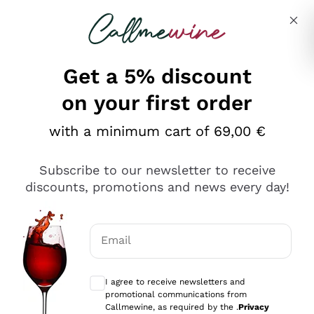
Skip to content
Describe what you are looking for
Get a 5% discount
on your first order
Ottimo
with a minimum cart of 69,00 €
4,5
/5
2.566
Subscribe to our newsletter to receive
recensioni
discounts, promotions and news every day!
Le nostre recensioni a 4 e 5 stelle.
Clicca qui per leggerle tutte >
Email
Precedente
Successivo
Optional consents to receive communicat
I agree to receive newsletters and
Oggi
promotional communications from
Ordine tutto ok, niente da dire a riguardo. Il sito in se
Callmewine, as required by the .
Privacy