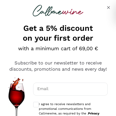
Skip to content
Describe what you are looking for
Get a 5% discount
on your first order
Ottimo
with a minimum cart of 69,00 €
4,5
/5
2.566
Subscribe to our newsletter to receive
recensioni
discounts, promotions and news every day!
Le nostre recensioni a 4 e 5 stelle.
Clicca qui per leggerle tutte >
Email
Precedente
Successivo
Optional consents to receive communicat
I agree to receive newsletters and
2 Giorni Fa
promotional communications from
Ordine tutto ok, niente da dire a riguardo. Il sito in se
Callmewine, as required by the .
Privacy