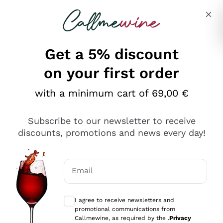
Skip to content
Describe what you are looking for
Get a 5% discount
on your first order
Ottimo
with a minimum cart of 69,00 €
4,5
/5
2.552
Subscribe to our newsletter to receive
recensioni
discounts, promotions and news every day!
Le nostre recensioni a 4 e 5 stelle.
Clicca qui per leggerle tutte >
Email
Precedente
Successivo
Optional consents to receive communicat
I agree to receive newsletters and
Oggi
promotional communications from
Ottima facilità di acquisto sul sito e consegna
Callmewine, as required by the .
Privacy