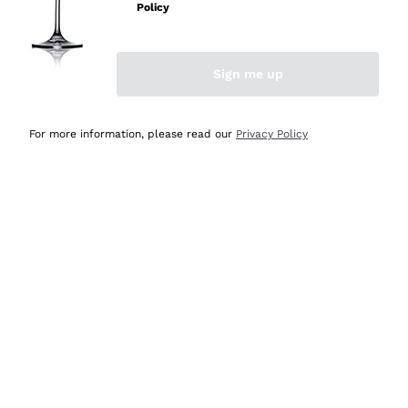
velocissima
Policy
Acquirente verificato
Sign me up
Ieri
Perfetti e attenti al cliente
For more information, please read our
Privacy Policy
Acquirente verificato
2 Giorni Fa
Semplice nell'uso, puntuali e veloci.
Acquirente verificato
2 Giorni Fa
Ottima come sempre!