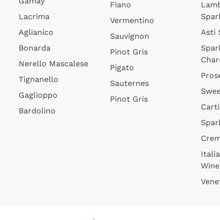
Gamay
Fiano
Lam
Lacrima
Spar
Vermentino
Aglianico
Asti
Sauvignon
Bonarda
Spar
Pinot Gris
Char
Nerello Mascalese
Pigato
Pros
Tignanello
Sauternes
Swee
Gaglioppo
Pinot Gris
Cart
Bardolino
Spar
Cre
Itali
Wine
Vene