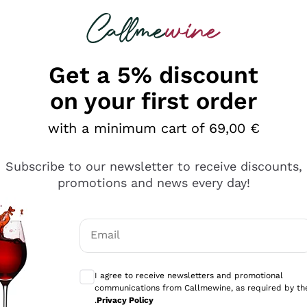
 looking for
Champagne
Sparkling Wines
Al
Get a 5% discount
on your first order
with a minimum cart of 69,00 €
Subscribe to our newsletter to receive discounts,
promotions and news every day!
Email
Optional consents to receive communicati
I agree to receive newsletters and promotional
communications from Callmewine, as required by th
sima
.
Privacy Policy