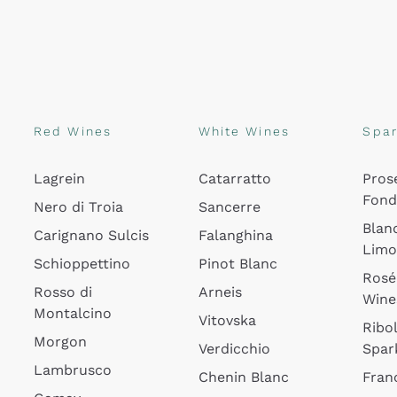
Red Wines
White Wines
Spar
Lagrein
Catarratto
Pros
Fon
Nero di Troia
Sancerre
Blan
Carignano Sulcis
Falanghina
Lim
Schioppettino
Pinot Blanc
Rosé
Rosso di
Arneis
Wine
Montalcino
Vitovska
Ribol
Morgon
Verdicchio
Spar
Lambrusco
Chenin Blanc
Fran