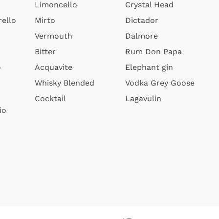
Limoncello
Crystal Head
ello
Mirto
Dictador
Vermouth
Dalmore
Bitter
Rum Don Papa
o
Acquavite
Elephant gin
Whisky Blended
Vodka Grey Goose
Cocktail
Lagavulin
io