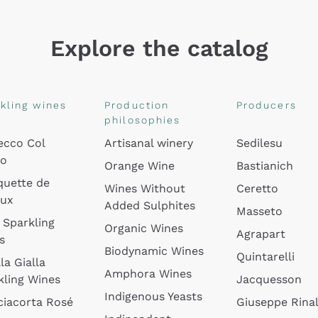
Explore the catalog
kling wines
Production
Producers
philosophies
ecco Col
Artisanal winery
Sedilesu
do
Orange Wine
Bastianich
quette de
Wines Without
Ceretto
oux
Added Sulphites
Masseto
 Sparkling
Organic Wines
Agrapart
s
Biodynamic Wines
Quintarelli
la Gialla
Amphora Wines
kling Wines
Jacquesson
Indigenous Yeasts
ciacorta Rosé
Giuseppe Rinal