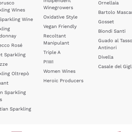
Indipendent
brusco
Ornellaia
Winegrowers
kling Wines
Bartolo Mascar
Oxidative Style
 Sparkling Wine
Gosset
Vegan Friendly
kling
Biondi Santi
donnay
Recoltant
Guado al Tass
Manipulant
ecco Rosé
Antinori
Triple A
t Sparkling
Divella
PIWI
izze
Casale del Gigl
Women Wines
kling Oltrepò
Heroic Producers
mant
an Sparkling
s
tian Sparkling