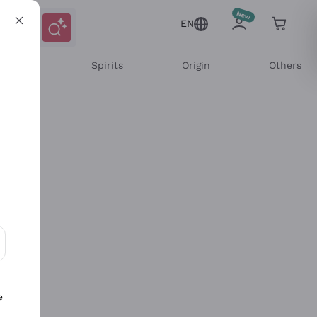
EN
l Wines
Spirits
Origin
Others
ons and personalized offers
e