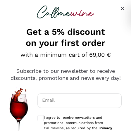
Skip to content
Describe what you are looking for
Get a 5% discount
on your first order
Ottimo
with a minimum cart of 69,00 €
4,5
/5
2.552
Subscribe to our newsletter to receive
recensioni
discounts, promotions and news every day!
Le nostre recensioni a 4 e 5 stelle.
Clicca qui per leggerle tutte >
Email
Precedente
Successivo
Optional consents to receive communicat
I agree to receive newsletters and
Oggi
promotional communications from
Ottima facilità di acquisto sul sito e consegna
Callmewine, as required by the .
Privacy