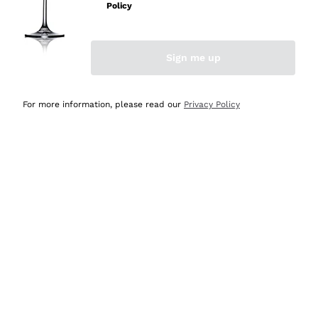
velocissima
Policy
Acquirente verificato
Sign me up
Ieri
Perfetti e attenti al cliente
For more information, please read our
Privacy Policy
Acquirente verificato
Ieri
Semplice nell'uso, puntuali e veloci.
Acquirente verificato
Ieri
Ottima come sempre!