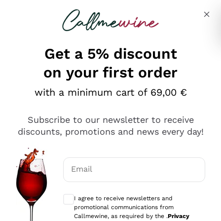
Skip to content
Describe what you are looking for
Get a 5% discount
on your first order
Ottimo
with a minimum cart of 69,00 €
4,5
/5
2.559
Subscribe to our newsletter to receive
recensioni
discounts, promotions and news every day!
Le nostre recensioni a 4 e 5 stelle.
Clicca qui per leggerle tutte >
Email
Precedente
Successivo
Optional consents to receive communicat
I agree to receive newsletters and
Oggi
promotional communications from
Il catalogo offre moltissime possibilità di scelta tra tanti
Callmewine, as required by the .
Privacy