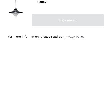
velocissima
Policy
Acquirente verificato
Sign me up
Ieri
Perfetti e attenti al cliente
For more information, please read our
Privacy Policy
Acquirente verificato
2 Giorni Fa
Semplice nell'uso, puntuali e veloci.
Acquirente verificato
2 Giorni Fa
Ottima come sempre!