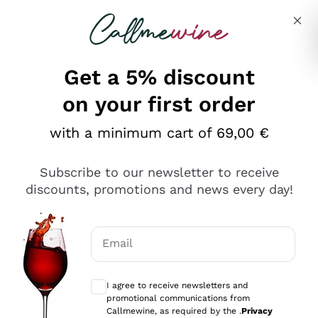
Skip to content
Describe what you are looking for
Get a 5% discount
on your first order
Ottimo
with a minimum cart of 69,00 €
4,5
/5
2.552
Subscribe to our newsletter to receive
recensioni
discounts, promotions and news every day!
Le nostre recensioni a 4 e 5 stelle.
Clicca qui per leggerle tutte >
Email
Precedente
Successivo
Optional consents to receive communicat
I agree to receive newsletters and
Oggi
promotional communications from
Ottima facilità di acquisto sul sito e consegna
Callmewine, as required by the .
Privacy