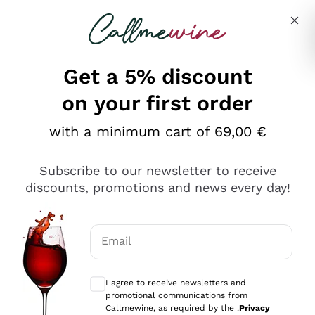
Skip to content
Describe what you are looking for
Get a 5% discount
on your first order
Ottimo
with a minimum cart of 69,00 €
4,5
/5
2.561
Subscribe to our newsletter to receive
recensioni
discounts, promotions and news every day!
Le nostre recensioni a 4 e 5 stelle.
Clicca qui per leggerle tutte >
Email
Precedente
Successivo
Optional consents to receive communicat
I agree to receive newsletters and
Oggi
promotional communications from
Acquisto semplice nelle modalità, gestito con rapidità e
Callmewine, as required by the .
Privacy