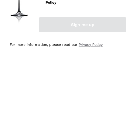
professionalità
Policy
Acquirente verificato
Sign me up
Oggi
Seri affidabili
For more information, please read our
Privacy Policy
Acquirente verificato
Ieri
Il catalogo offre moltissime possibilità di scelta tra tanti
prodotti diversi e con un ampio range di prezzo. Le
indicazioni dei consulenti sono estremamente chiare e
conformi alle caratteristiche dei prodotti acquistati
Acquirente verificato