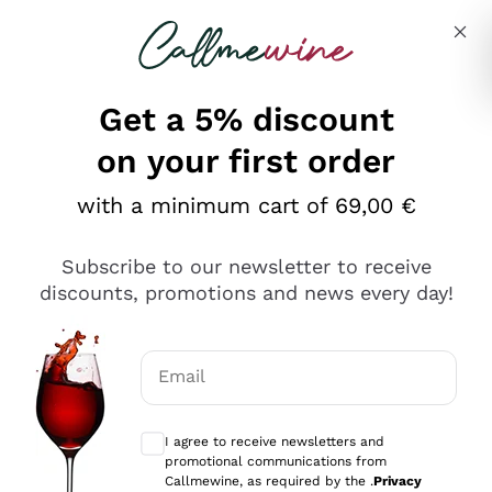
Skip to content
Describe what you are looking for
Get a 5% discount
on your first order
Ottimo
with a minimum cart of 69,00 €
4,5
/5
2.566
Subscribe to our newsletter to receive
recensioni
discounts, promotions and news every day!
Le nostre recensioni a 4 e 5 stelle.
Clicca qui per leggerle tutte >
Email
Precedente
Successivo
Optional consents to receive communicat
I agree to receive newsletters and
Ieri
promotional communications from
Ordine tutto ok, niente da dire a riguardo. Il sito in se
Callmewine, as required by the .
Privacy