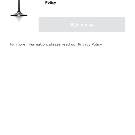
professionalità
Policy
Acquirente verificato
Sign me up
Ieri
Seri affidabili
For more information, please read our
Privacy Policy
Acquirente verificato
Ieri
Il catalogo offre moltissime possibilità di scelta tra tanti
prodotti diversi e con un ampio range di prezzo. Le
indicazioni dei consulenti sono estremamente chiare e
conformi alle caratteristiche dei prodotti acquistati
Acquirente verificato