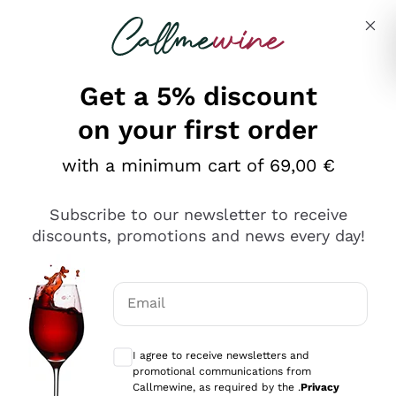
Skip to content
Describe what you are looking for
Get a 5% discount
on your first order
Ottimo
with a minimum cart of 69,00 €
4,5
/5
2.561
Subscribe to our newsletter to receive
recensioni
discounts, promotions and news every day!
Le nostre recensioni a 4 e 5 stelle.
Clicca qui per leggerle tutte >
Email
Precedente
Successivo
Optional consents to receive communicat
I agree to receive newsletters and
Oggi
promotional communications from
Acquisto semplice nelle modalità, gestito con rapidità e
Callmewine, as required by the .
Privacy