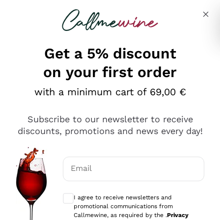
Skip to content
Describe what you are looking for
Get a 5% discount
on your first order
Ottimo
with a minimum cart of 69,00 €
4,5
/5
2.566
Subscribe to our newsletter to receive
recensioni
discounts, promotions and news every day!
Le nostre recensioni a 4 e 5 stelle.
Clicca qui per leggerle tutte >
Email
Precedente
Successivo
Optional consents to receive communicat
I agree to receive newsletters and
Oggi
promotional communications from
Ordine tutto ok, niente da dire a riguardo. Il sito in se
Callmewine, as required by the .
Privacy