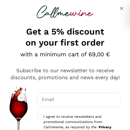
Skip to content
Describe what you are looking for
Get a 5% discount
on your first order
Ottimo
with a minimum cart of 69,00 €
4,5
/5
2.559
Subscribe to our newsletter to receive
recensioni
discounts, promotions and news every day!
Le nostre recensioni a 4 e 5 stelle.
Clicca qui per leggerle tutte >
Email
Precedente
Successivo
Optional consents to receive communicat
I agree to receive newsletters and
Oggi
promotional communications from
Il catalogo offre moltissime possibilità di scelta tra tanti
Callmewine, as required by the .
Privacy