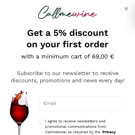
Skip to content
Describe what you are looking for
Get a 5% discount
on your first order
Ottimo
with a minimum cart of 69,00 €
4,5
/5
2.566
Subscribe to our newsletter to receive
recensioni
discounts, promotions and news every day!
Le nostre recensioni a 4 e 5 stelle.
Clicca qui per leggerle tutte >
Email
Precedente
Successivo
Optional consents to receive communicat
I agree to receive newsletters and
Oggi
promotional communications from
Ordine tutto ok, niente da dire a riguardo. Il sito in se
Callmewine, as required by the .
Privacy