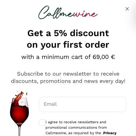
Skip to content
Describe what you are looking for
Get a 5% discount
on your first order
Ottimo
with a minimum cart of 69,00 €
4,5
/5
2.566
Subscribe to our newsletter to receive
recensioni
discounts, promotions and news every day!
Le nostre recensioni a 4 e 5 stelle.
Clicca qui per leggerle tutte >
Email
Precedente
Successivo
Optional consents to receive communicat
I agree to receive newsletters and
Ieri
promotional communications from
Ordine tutto ok, niente da dire a riguardo. Il sito in se
Callmewine, as required by the .
Privacy