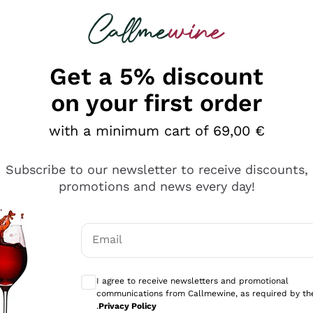
 looking for
Champagne
Sparkling Wines
Al
Get a 5% discount
on your first order
with a minimum cart of 69,00 €
Subscribe to our newsletter to receive discounts,
promotions and news every day!
Email
Optional consents to receive communicati
I agree to receive newsletters and promotional
communications from Callmewine, as required by th
sima
.
Privacy Policy