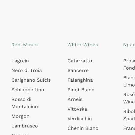
Red Wines
White Wines
Spar
Lagrein
Catarratto
Pros
Fon
Nero di Troia
Sancerre
Blan
Carignano Sulcis
Falanghina
Lim
Schioppettino
Pinot Blanc
Rosé
Rosso di
Arneis
Wine
Montalcino
Vitovska
Ribol
Morgon
Verdicchio
Spar
Lambrusco
Chenin Blanc
Fran