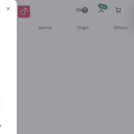
EN
l Wines
Spirits
Origin
Others
ons and personalized offers
e