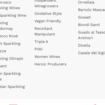
Indipendent
brusco
Ornellaia
Winegrowers
kling Wines
Bartolo Mascar
Oxidative Style
 Sparkling Wine
Gosset
Vegan Friendly
kling
Biondi Santi
donnay
Recoltant
Guado al Tass
Manipulant
ecco Rosé
Antinori
Triple A
t Sparkling
Divella
PIWI
izze
Casale del Gigl
Women Wines
kling Oltrepò
Heroic Producers
mant
an Sparkling
s
tian Sparkling