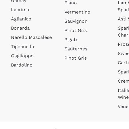
Gamay
Fiano
Lam
Lacrima
Spar
Vermentino
Aglianico
Asti
Sauvignon
Bonarda
Spar
Pinot Gris
Char
Nerello Mascalese
Pigato
Pros
Tignanello
Sauternes
Swee
Gaglioppo
Pinot Gris
Cart
Bardolino
Spar
Cre
Itali
Wine
Vene