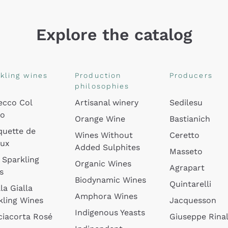
Explore the catalog
kling wines
Production
Producers
philosophies
ecco Col
Artisanal winery
Sedilesu
do
Orange Wine
Bastianich
quette de
Wines Without
Ceretto
oux
Added Sulphites
Masseto
 Sparkling
Organic Wines
Agrapart
s
Biodynamic Wines
Quintarelli
la Gialla
Amphora Wines
kling Wines
Jacquesson
Indigenous Yeasts
ciacorta Rosé
Giuseppe Rinal