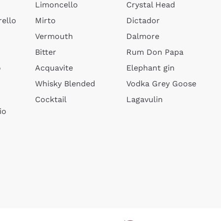
Limoncello
Crystal Head
ello
Mirto
Dictador
Vermouth
Dalmore
Bitter
Rum Don Papa
o
Acquavite
Elephant gin
Whisky Blended
Vodka Grey Goose
Cocktail
Lagavulin
io